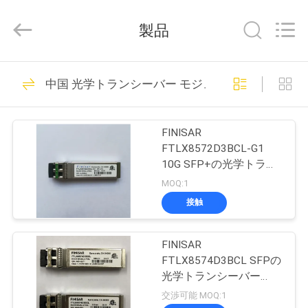
supplier.
Copyright
©
製品
2019
-
2026
Dongguan
家
163
Blueto
Electronics&Communication
中国 光学トランシーバー モジュール
Co.,
光ファイバーパッ
Ltd.
All
プ
Rights
チコード
Reserved.
FINISAR
ロ
FTLX8572D3BCL-G1
10G SFP+の光学トラン
ダ
シーバー850nm 300m
MOQ:1
ク
接触
113
ト
光学トランシーバ
FINISAR
FTLX8574D3BCL SFPの
ー モジュール
私
光学トランシーバー
850nm 400mの多重モー
交渉可能 MOQ:1