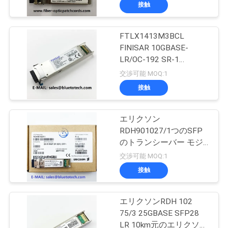
達
ドのデータ通信
接触
に
FTLX1413M3BCL
つ
50
FINISAR 10GBASE-
い
LR/OC-192 SR-1
集積回路
Multirate 10km XFPの光
交渉可能 MOQ:1
て
学トランシーバー
接触
FINISAR 10G XFP 10km
工
エリクソン
RDH901027/1つのSFP
場
のトランシーバー モジ
23
旅
ュール10GBASE-SR
交渉可能 MOQ:1
SFP+ 26M MMF 10G
光ファイバーピッ
接触
行
グテール
エリクソンRDH 102
品
75/3 25GBASE SFP28
LR 10km元のエリクソン