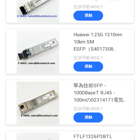
質
のブランドの単一モード
交渉可能 MOQ:1
25G 10km
管
接触
79
理
光ファイバアダプ
Huawei 1.25G 1310nm
10km SM
タ
私
ESFP（S4017308
OSG010N02）
交渉可能 MOQ:1
達
Huawei1.25GESFPシン
接触
グルモード
に
連
華為技術SFP -
15
1000BaseT RJ45 -
絡
100mの02314171電気ト
光ファイバー減衰器
ランシーバー華為技術
交渉可能 MOQ:1
し
1000Base - T SFP RJ45
接触
100m
な
さ
FTLF1326P3BTL