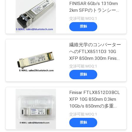
FINISAR 6Gb/s 1310nm
い
2km SFPのトランシーバ
32
ー モジュール6Gの単一
交渉可能 MOQ:1
光ファイバースプ
モード
接触
ニ
リッタ
ュ
繊維光学のコンバーター
へのFTLX8511D3 10G
ー
XFP 850nm 300m Finisar
ス
10.5G 300m XFP
交渉可能 MOQ:1
接触
33
引
光ファイバコネク
Finisar FTLX8512D3BCL
用
XFP 10G 850nm 0.3km
タ
10Gb/s 850nmの多重モ
を
ードのデータ通信XFP
交渉可能 MOQ:1
要
接触