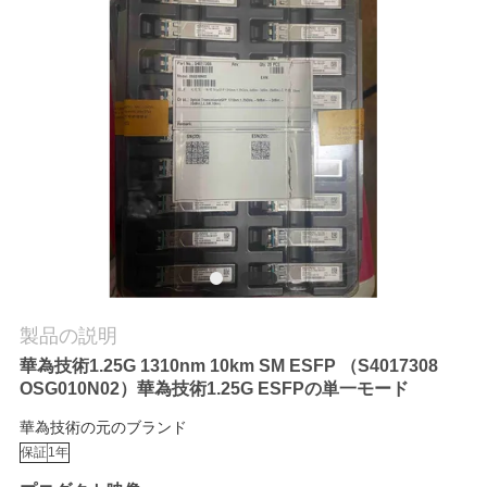
質
管
理
私
達
に
連
製品の説明
絡
華為技術1.25G 1310nm 10km SM ESFP （S4017308
し
OSG010N02）華為技術1.25G ESFPの単一モード
な
華為技術の元のブランド
保証
1年
さ