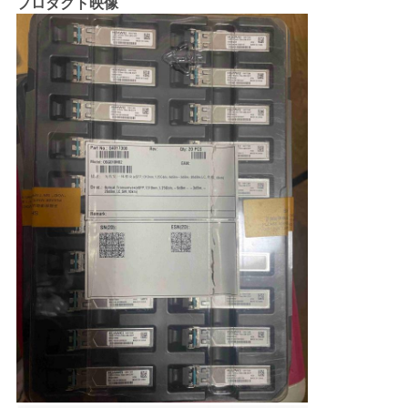
プロダクト映像
い
ニ
ュ
ー
ス
引
用
を
要