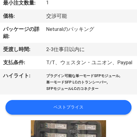
達
1
最小注文数量:
に
価格:
交渉可能
つ
パッケージの詳
Neturalのパッキング
い
細:
て
受渡し時間:
2-3仕事日以内に
支払条件:
T/T、ウェスタン・ユニオン、Paypal
工
,
ハイライト:
プラグイン可能な単一モードSFPモジュール
場
,
単一モードSFP LCのトランシーバー
SFPモジュールLCのコネクター
旅
行
ベストプライス
品