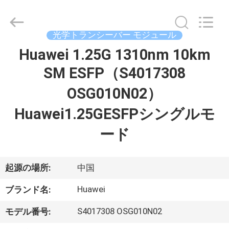
supplier.
Copyright
©
2019
光学トランシーバー モジュール
-
2026
Dongguan
Huawei 1.25G 1310nm 10km
家
Blueto
Electronics&Communication
Co.,
SM ESFP（S4017308
Ltd.
All
プ
Rights
OSG010N02）
Reserved.
ロ
Huawei1.25GESFPシングルモ
ダ
ード
ク
起源の場所:
中国
ト
Huawei
ブランド名:
私
S4017308 OSG010N02
モデル番号: