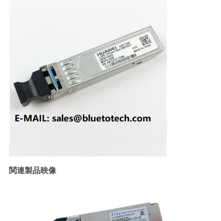
求
し
な
さ
い
地
図
PRIVACY
関連製品映像
POLICY