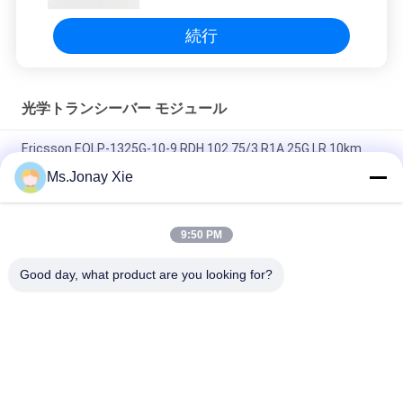
続行
光学トランシーバー モジュール
Ericsson EOLP-1325G-10-9 RDH 102 75/3 R1A 25G LR 10km
SFP28 SMF 1310nm LC トランシーバー
Ms.Jonay Xie
FTLF8546P5BCV 850NM オキシド VCSEL, 16X FC, 10GE
9:50 PM
FINISAR FTLX1471D3BCL SFP+ 10Gb/s 1310nm 10km オプティ
カルトランシーバー
Good day, what product are you looking for?
人気カテゴリ
すべて
光ファイバーパッチ
光学トランシーバー 
コード
モジュール