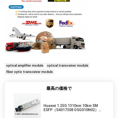
optical amplifier module
optical transceiver module
fiber optic transceiver module
最高の価格で
Huawei 1.25G 1310nm 10km SM
ESFP（S4017308 OSG010N02）
Huawei1.25GESFPシングルモード