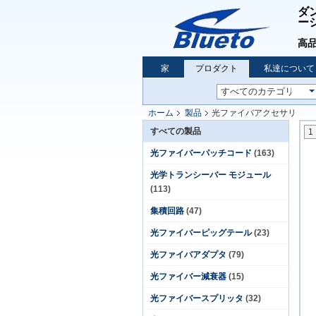
ダ
ー
高品
家
プロダクト
私達について
ホーム
製品
光ファイバアクセサリ
すべての製品
1
光ファイバーパッチコード
(163)
光学トランシーバー モジュール
(113)
集積回路
(47)
光ファイバーピッグテール
(23)
光ファイバアダプタ
(79)
光ファイバー減衰器
(15)
光ファイバースプリッタ
(32)