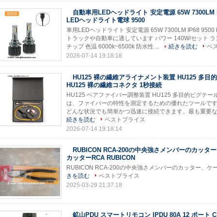
自動車用LEDヘッドライト 安定電源 65W 7300LM 
LEDヘッドライト電球 9500
車用LEDヘッドライト 安定電源 65W 7300LM IP68 950
トラックや自動車に適しています パワー 140W/セット ランプ 1
チップ 色温 6000k~6500k 防水性 ...
続きを読む
ベ
2026-07-14 19:18:18
HU125 裸の繊維アライナメント装置 HU125 多
HU125 裸の繊維コネクタ 1秒接続
HU125 ベアファイバー調整装置 HU125 多目的ピグテール
は、ファイバーの特性を測定するための優れたツールです。
どんな状況でも簡単かつ迅速に接続できます。最も重要なのは、
続きを読む
ベストプライス
2026-07-14 19:18:14
RUBICON RCA-200の中央強さメンバーのカッ
カッターRCA RUBICON
RUBICON RCA-200の中央強さメンバーのカッター、ケー
きを読む
ベストプライス
2025-03-29 21:37:18
鉱山PDU スマートリモコン IPDU 80A 12 ポート C