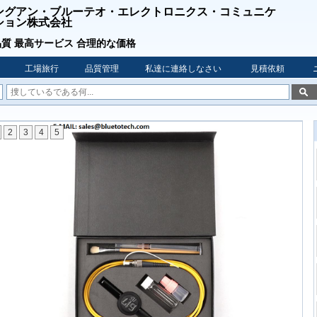
ングアン・ブルーテオ・エレクトロニクス・コミュニケ
ション株式会社
質 最高サービス 合理的な価格
工場旅行
品質管理
私達に連絡しなさい
見積依頼
2
3
4
5