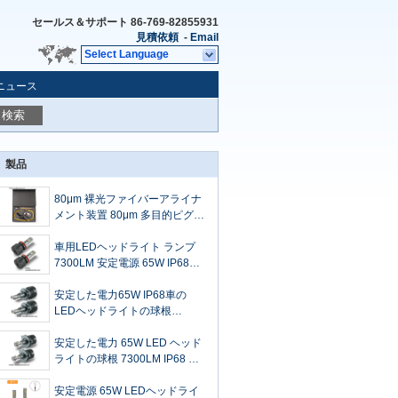
セールス＆サポート
86-769-82855931
見積依頼
-
Email
Select Language
ニュース
検索
製品
80μm 裸光ファイバーアライナ
メント装置 80μm 多目的ピグテ
ール 80μm 裸光ファイバーコネ
クタ 1秒接続
車用LEDヘッドライト ランプ
7300LM 安定電源 65W IP68
LEDヘッドライト ランプ H11
安定した電力65W IP68車の
LEDヘッドライトの球根
7300LMはヘッドライトの球根
H7を導きました
安定した電力 65W LED ヘッド
ライトの球根 7300LM IP68 車
の LED ヘッドライトの球根 H4
安定電源 65W LEDヘッドライ