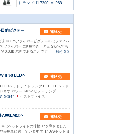
ト ランプ H1 7300LM IP68
 多目的ピグテー
連絡先
品説明: 80umファイバーピグテールはファイバ
MM ファイバーに適用でき、どんな状況でも
.3dB 未満であることです...
続きを読
 IP68 LEDヘ
連絡先
8 LEDヘッドライト ランプ H11 LEDヘッド
います パワー 140W/セット ランプ
きを読む
ベストプライス
7300LMはヘ
連絡先
00LMはヘッドライトの球根H7を導きました
クや乗用車に適しています 力 140W/セット ル