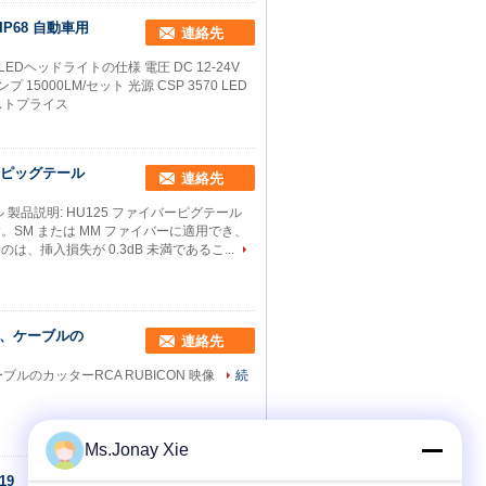
IP68 自動車用
連絡先
0 LEDヘッドライトの仕様 電圧 DC 12-24V
5000LM/セット 光源 CSP 3570 LED
ストプライス
目的ピッグテール
連絡先
 製品説明: HU125 ファイバーピグテール
SM または MM ファイバーに適用でき、
挿入損失が 0.3dB 未満であるこ...
ター、ケーブルの
連絡先
ブルのカッターRCA RUBICON 映像
続
Ms.Jonay Xie
19