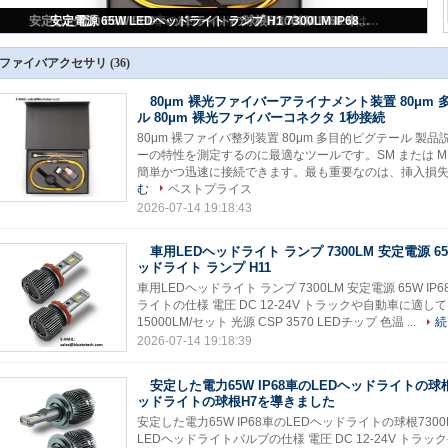
80μm 裸光ファイバーアライナメント装置 80μm 多目的ピグテール 80μm 裸光ファイバーコネクタ 1秒接続
ファイバアクセサリ
(36)
80μm 裸光ファイバーアライナメント装置 80μm
ル 80μm 裸光ファイバーコネクタ 1秒接続
80μm‌ 裸ファイバ整列装置 80μm‌ 多目的ピグテール 製
ーの特性を測定するのに最適なツールです。SM または 
簡単かつ迅速に接続できます。最も重要なのは、挿入損失が 0
む
ベストプライス
2026-07-14 19:18:43
車用LEDヘッドライト ランプ 7300LM 安定電源 65W
ッドライト ランプ H11
車用LEDヘッドライト ランプ 7300LM 安定電源 65W IP6
ライトの仕様 電圧 DC 12-24V トラックや自動車に適して
15000LM/セット 光源 CSP 3570 LEDチップ 色温 ...
続
2026-07-14 19:18:39
安定した電力65W IP68車のLEDヘッドライトの球根
ッドライトの球根H7を導きました
安定した電力65W IP68車のLEDヘッドライトの球根73
LEDヘッドライトバルブの仕様 電圧 DC 12-24V トラッ