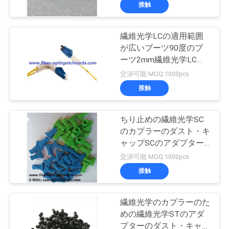
達
に細長い穴をつけた
接触
に
繊維光学LCの適用範囲
つ
50
が広いブーツ90度のブ
い
ーツ2mm繊維光学LCの
集積回路
パッチ・コードの光学ジ
交渉可能 MOQ:1000pcs
て
ャンパーのための3mm
接触
工
ちり止めの繊維光学SC
のカプラーのダスト・キ
場
ャップSCのアダプター
23
旅
のダスト・キャップ
交渉可能 MOQ:1000pcs
光ファイバーピッ
接触
行
グテール
繊維光学のカプラーのた
品
めの繊維光学STのアダ
プターのダスト・キャッ