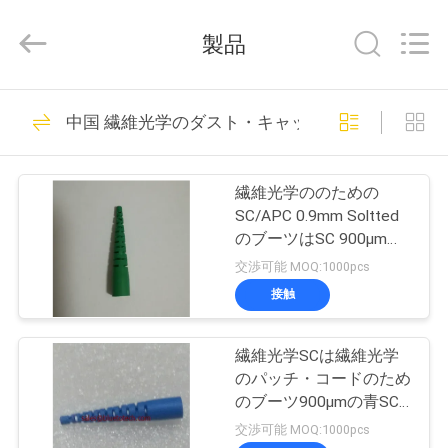
supplier.
Copyright
©
製品
2019
-
2026
Dongguan
家
163
Blueto
Electronics&Communication
中国 繊維光学のダスト・キャップ
Co.,
光ファイバーパッ
Ltd.
All
プ
Rights
チコード
Reserved.
繊維光学ののための
ロ
SC/APC 0.9mm Soltted
のブーツはSC 900µm
ダ
SolttedのブーツGreem
交渉可能 MOQ:1000pcs
をパッチ・コード
ク
接触
113
ト
光学トランシーバ
繊維光学SCは繊維光学
のパッチ・コードのため
ー モジュール
私
のブーツ900µmの青SC
0.9mm Solttedのブーツ
交渉可能 MOQ:1000pcs