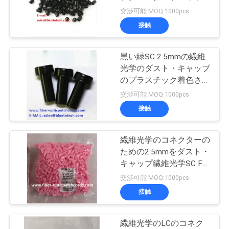
質
プSTのダスト・キャッ
交渉可能 MOQ:1000pcs
プ
管
接触
79
理
光ファイバアダプ
黒い緑SC 2.5mmの繊維
光学のダスト・キャップ
タ
私
のプラスチック着色され
た光ファイバーのコネク
交渉可能 MOQ:1000pcs
達
ターSCのダスト・キャ
接触
ップ
に
連
繊維光学のコネクターの
15
ための2.5mmをダスト・
絡
キャップ繊維光学SC FC
光ファイバー減衰器
ST 2.5mmは赤い黄色緑
交渉可能 MOQ:1000pcs
し
の黒く青い白を飾る
接触
な
さ
繊維光学のLCのコネク