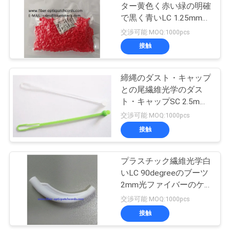
ター黄色く赤い緑の明確
い
で黒く青いLC 1.25mmの
32
ためのLC 1.25mmをダス
交渉可能 MOQ:1000pcs
光ファイバースプ
ト・キャップ
接触
ニ
リッタ
ュ
締縄のダスト・キャップ
との尾繊維光学のダス
ー
ト・キャップSC 2.5mm
ス
LC 1.25mmが付いている
交渉可能 MOQ:1000pcs
SC LC
接触
33
引
光ファイバコネク
プラスチック繊維光学白
用
いLC 90degreeのブーツ
タ
2mm光ファイバーのケ
を
ーブル コネクタのため
交渉可能 MOQ:1000pcs
要
の3mm
接触