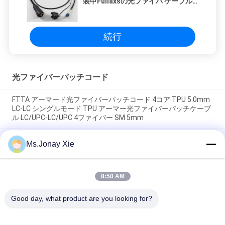
装甲Fullaxsの光ファイバ ケーブル
のパッチ・コード
続行
光ファイバーパッチコード
FTTA アーマード光ファイバーパッチコード 4コア TPU 5.0mm
LC-LC シングルモード TPU アーマー光ファイバーパッチケーブ
ル LC/UPC-LC/UPC 4ファイバー SM 5mm
外部8コア装甲光ファイバーパッチコードLCからLC6.0mm 単一
Ms.Jonay Xie
モデル プラスチックドラム 8ファイバー光ファイバージャンパ
ーLC/UPC-LC/UPC プラスチックケーブルロール
8:50 AM
MPO - LC uniboot 8芯 OM3光ファイバーパッチコード MTP - LC
uniboot 8芯 OM3光ファイバー幹線ケーブル
Good day, what product are you looking for?
人気カテゴリ
すべて