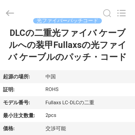
supplier.
Copyright
©
2019
光ファイバーパッチコード
-
2026
Dongguan
DLCの二重光ファイバ ケーブ
家
Blueto
Electronics&Communication
Co.,
ルへの装甲Fullaxsの光ファイ
Ltd.
All
プ
Rights
バ ケーブルのパッチ・コード
Reserved.
ロ
ダ
起源の場所:
中国
ク
ROHS
証明:
ト
モデル番号:
Fullaxs LC-DLCの二重
2pcs
最小注文数量:
私
価格:
交渉可能