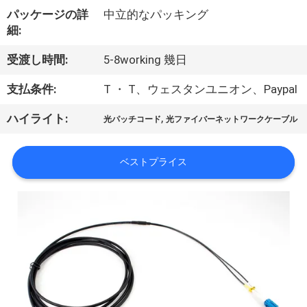
達
パッケージの詳
中立的なパッキング
に
細:
つ
受渡し時間:
5-8working 幾日
い
支払条件:
T ・ T、ウェスタンユニオン、Paypal
て
,
ハイライト:
光パッチコード
光ファイバーネットワークケーブル
工
ベストプライス
場
旅
行
品