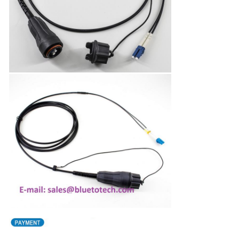
求
し
な
さ
い
地
図
PRIVACY
POLICY