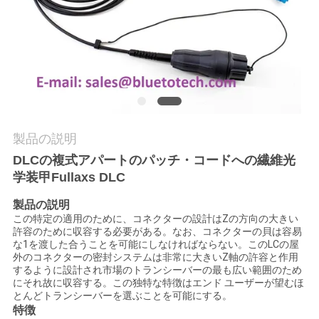
質
管
理
私
製品の説明
達
DLCの複式アパートのパッチ・コードへの繊維光
に
学装甲Fullaxs DLC
連
製品の説明
この特定の適用のために、コネクターの設計はZの方向の大きい
絡
許容のために収容する必要がある。なお、コネクターの貝は容易
な1を渡した合うことを可能にしなければならない。このLCの屋
し
外のコネクターの密封システムは非常に大きいZ軸の許容と作用
するように設計され市場のトランシーバーの最も広い範囲のため
な
にそれ故に収容する。この独特な特徴はエンド ユーザーが望むほ
とんどトランシーバーを選ぶことを可能にする。
さ
特徴