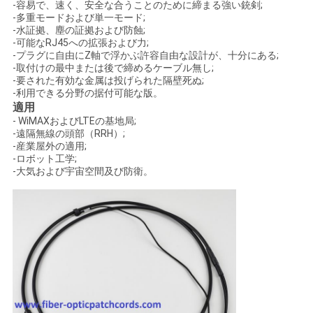
-容易で、速く、安全な合うことのために締まる強い銃剣;
い
-多重モードおよび単一モード;
-水証拠、塵の証拠および防蝕;
-可能なRJ45への拡張および力;
-プラグに自由にZ軸で浮かぶ許容自由な設計が、十分にある;
ニ
-取付けの最中または後で締めるケーブル無し;
-要された有効な金属は投げられた隔壁死ぬ;
-利用できる分野の据付可能な版。
ュ
適用
- WiMAXおよびLTEの基地局;
ー
-遠隔無線の頭部（RRH）;
-産業屋外の適用;
ス
-ロボット工学;
-大気および宇宙空間及び防衛。
引
用
を
要