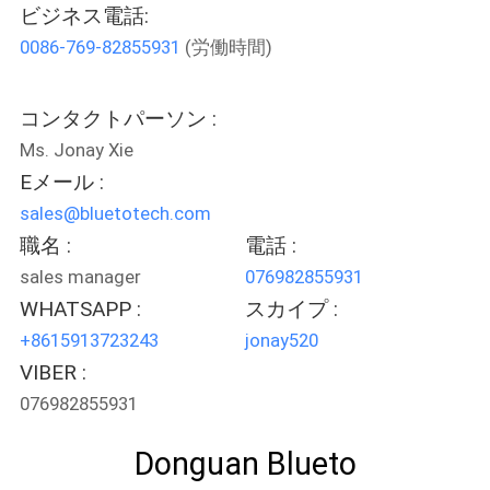
達
ビジネス電話:
に
0086-769-82855931
(労働時間)
つ
コンタクトパーソン :
い
Ms. Jonay Xie
て
Eメール :
sales@bluetotech.com
工
職名 :
電話 :
sales manager
076982855931
場
WHATSAPP :
スカイプ :
旅
+8615913723243
jonay520
VIBER :
行
076982855931
品
Donguan Blueto