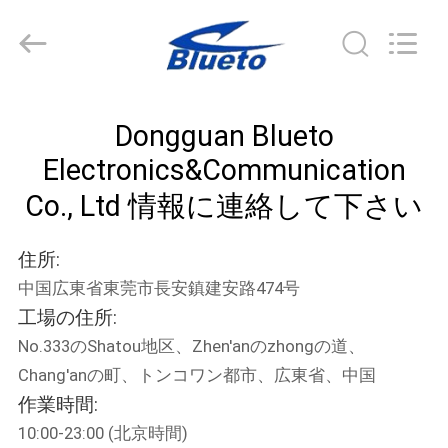
supplier.
Copyright
©
2019
-
2026
Dongguan
家
Blueto
Electronics&Communication
Dongguan Blueto
Co.,
Ltd.
All
Electronics&Communication
プ
Rights
Reserved.
Co., Ltd 情報に連絡して下さい
ロ
ダ
住所:
中国広東省東莞市長安鎮建安路474号
ク
工場の住所:
ト
No.333のShatou地区、Zhen'anのzhongの道、
Chang'anの町、トンコワン都市、広東省、中国
私
作業時間:
10:00-23:00 (北京時間)