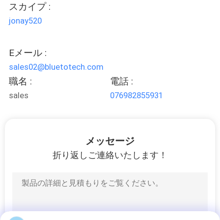
スカイプ :
い
jonay520
ニ
Eメール :
sales02@bluetotech.com
ュ
職名 :
電話 :
ー
sales
076982855931
ス
メッセージ
引
折り返しご連絡いたします！
用
を
要