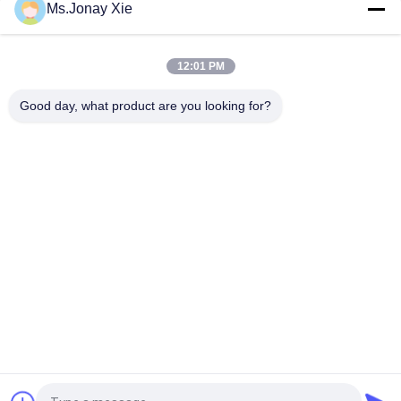
求
Ms.Jonay Xie
し
12:01 PM
な
さ
Good day, what product are you looking for?
人気カテゴリ
すべて
い
光ファイバーパッチ
光学トランシーバー 
コード
モジュール
地
光ファイバーピッグ
図
集積回路
テール
光ファイバアダプタ
光ファイバー減衰器
PRIVACY
POLICY
光ファイバースプリ
光ファイバコネクタ
ッタ