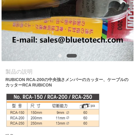
質
管
理
私
達
に
製品の説明
RUBICON RCA-200の中央強さメンバーのカッター、ケーブルの
連
カッターRCA RUBICON
絡
し
な
さ