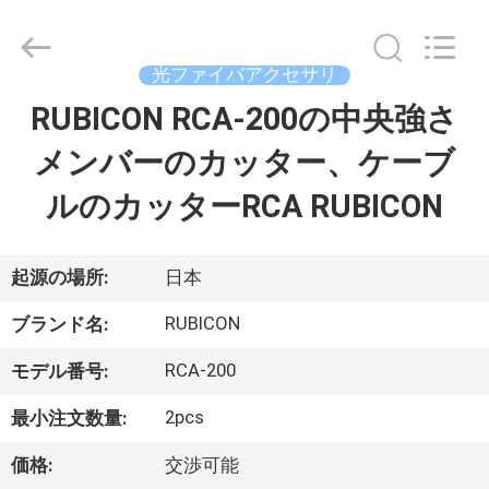
supplier.
Copyright
©
2019
光ファイバアクセサリ
-
2026
Dongguan
RUBICON RCA-200の中央強さ
家
Blueto
Electronics&Communication
Co.,
メンバーのカッター、ケーブ
Ltd.
All
プ
Rights
ルのカッターRCA RUBICON
Reserved.
ロ
ダ
起源の場所:
日本
ク
RUBICON
ブランド名:
ト
RCA-200
モデル番号:
2pcs
最小注文数量:
私
価格:
交渉可能