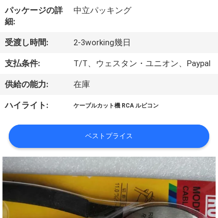
達
パッケージの詳
中立パッキング
に
細:
つ
受渡し時間:
2-3working幾日
い
支払条件:
T/T、ウェスタン・ユニオン、Paypal
て
供給の能力:
在庫
ハイライト:
ケーブルカット機 RCA ルビコン
工
場
ベストプライス
旅
行
品