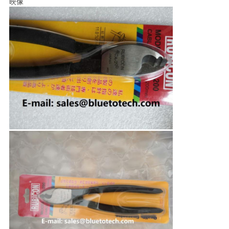
映像
い
ニ
ュ
ー
ス
引
用
を
要