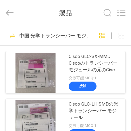
supplier.
Copyright
©
製品
2019
-
2026
Dongguan
家
163
Blueto
Electronics&Communication
中国 光学トランシーバー モジュール
Co.,
光ファイバーパッ
Ltd.
All
プ
Rights
チコード
Reserved.
Cisco GLC-SX-MMD
ロ
Ciscoのトランシーバー
モジュールの元のCisco
ダ
の真新しい1.25G SR
交渉可能 MOQ:1
SFP
ク
接触
113
ト
光学トランシーバ
Cisco GLC-LH SMDの光
学トランシーバー モジ
ー モジュール
私
ュール
交渉可能 MOQ:1