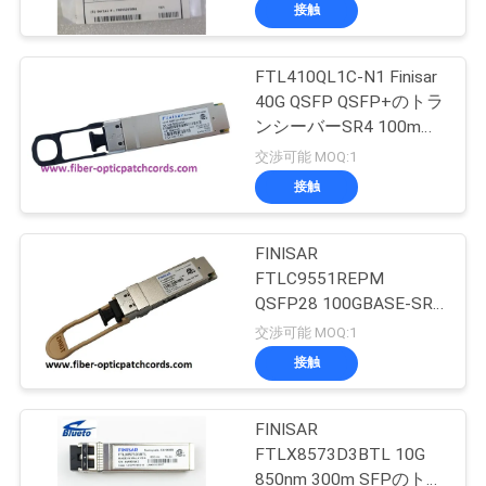
達
接触
に
FTL410QL1C-N1 Finisar
つ
50
40G QSFP QSFP+のトラ
い
ンシーバーSR4 100m
集積回路
850nm MMFの元のブラ
交渉可能 MOQ:1
て
ンドのFinisar 40GBase-
接触
SR4多繊維
工
FINISAR
FTLC9551REPM
場
QSFP28 100GBASE-SR4
23
旅
MMF SFPの光学トラン
交渉可能 MOQ:1
シーバー モジュール
光ファイバーピッ
接触
行
グテール
FINISAR
品
FTLX8573D3BTL 10G
850nm 300m SFPのトラ