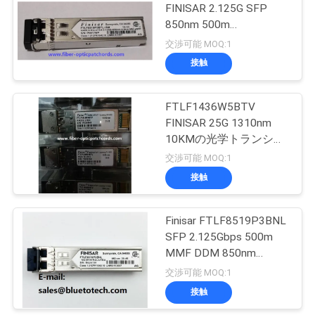
FINISAR 2.125G SFP
い
850nm 500m
32
1000BASE-SXおよび2G
交渉可能 MOQ:1
光ファイバースプ
繊維チャネルの光学トラ
接触
ニ
ンシーバーの産業テンペ
ラ
リッタ
ュ
FTLF1436W5BTV
FINISAR 25G 1310nm
ー
10KMの光学トランシー
ス
バー モジュールの単一
交渉可能 MOQ:1
モード
接触
33
引
光ファイバコネク
Finisar FTLF8519P3BNL
用
SFP 2.125Gbps 500m
タ
MMF DDM 850nm
を
1000BASE-SX
交渉可能 MOQ:1
要
接触