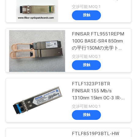
質
ンシーバー モジュール
交渉可能 MOQ:1
LCの複式アパートのコ
管
接触
ネクター
79
理
光ファイバアダプ
FINISAR FTL9551REPM
100G BASE-SR4 850nm
タ
私
の平行150Mの光学トラ
ンシーバー モジュール
交渉可能 MOQ:1
達
接触
に
連
FTLF1323P1BTR
15
FINISAR 155 Mb/s
絡
1310nm 15km OC-3 IR-
光ファイバー減衰器
1/STM S-1.1プラグイン
交渉可能 MOQ:1
し
可能なSFPのトランシー
接触
バー
な
さ
FTLF8519P3BTL-HW