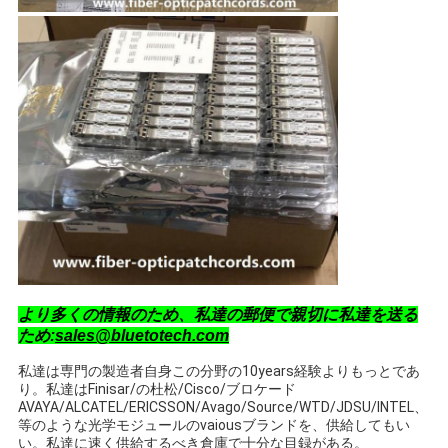
より多くの情報のため、私達の郵便で親切に私達を送る
ため:
sales@bluetotech.com
私達は専門の製造者自身この分野の10years経験よりもっとであ
り。私達はFinisar/の杜松/Cisco/ブロケード
AVAYA/ALCATEL/ERICSSON/Avago/Source/WTD/JDSU/INTEL、
等のような光学モジュールのvaiousブランドを、供給してもい
い。私達に速く供給するべき倉庫で十分な目録がある。