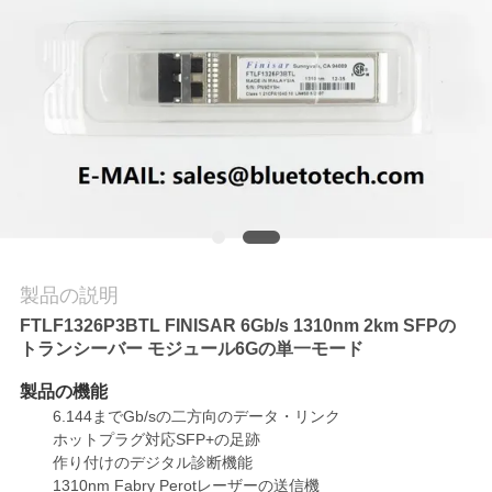
質
管
理
私
達
に
製品の説明
連
FTLF1326P3BTL FINISAR 6Gb/s 1310nm 2km SFPの
絡
トランシーバー モジュール6Gの単一モード
し
製品の機能
6.144までGb/sの二方向のデータ・リンク
な
ホットプラグ対応SFP+の足跡
作り付けのデジタル診断機能
さ
1310nm Fabry Perotレーザーの送信機