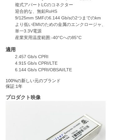
複式アパートLCのコネクター
い
迎合的な、無鉛RoHS
9/125mm SMFの6.144 Gb/sの2つまでのkm
より低いEMIのための金属のエンクロージャ、
ニ
単一3.3V電源
産業実用温度範囲:-40°Cへの85°C
ュ
適用
ー
2.457 Gb/s CPRI
4.915 Gb/s CPRI/LTE
ス
6.144 Gb/s CPRI/OBSAI/LTE
100%の新しい元のブランド
保証:1年
引
プロダクト映像
用
を
要