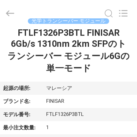
supplier.
Copyright
©
2019
光学トランシーバー モジュール
-
2026
Dongguan
FTLF1326P3BTL FINISAR
家
Blueto
Electronics&Communication
Co.,
6Gb/s 1310nm 2km SFPのト
Ltd.
All
プ
Rights
ランシーバー モジュール6Gの
Reserved.
ロ
単一モード
ダ
起源の場所:
マレーシア
ク
FINISAR
ト
ブランド名:
FTLF1326P3BTL
モデル番号:
私
1
最小注文数量: