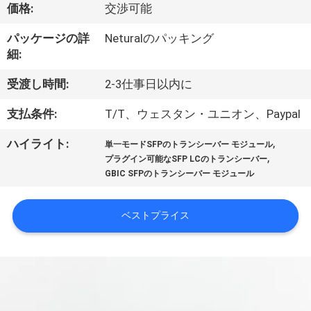
達
価格:
交渉可能
に
パッケージの詳
Neturalのパッキング
つ
細:
い
受渡し時間:
2-3仕事日以内に
て
支払条件:
T/T、ウェスタン・ユニオン、Paypal
,
ハイライト:
単一モードSFPのトランシーバー モジュール
工
,
プラグイン可能なSFP LCのトランシーバー
GBIC SFPのトランシーバー モジュール
場
旅
ベストプライス
行
品