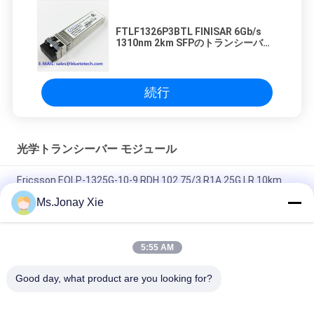
FTLF1326P3BTL FINISAR 6Gb/s
1310nm 2km SFPのトランシーバー
モジュール6Gの単一モード
続行
光学トランシーバー モジュール
Ericsson EOLP-1325G-10-9 RDH 102 75/3 R1A 25G LR 10km
SFP28 SMF 1310nm LC トランシーバー
Ms.Jonay Xie
FTLF8546P5BCV 850NM オキシド VCSEL, 16X FC, 10GE
5:55 AM
FINISAR FTLX1471D3BCL SFP+ 10Gb/s 1310nm 10km オプティ
カルトランシーバー
Good day, what product are you looking for?
人気カテゴリ
すべて