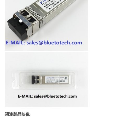
求
し
な
さ
い
地
図
PRIVACY
POLICY
関連製品映像