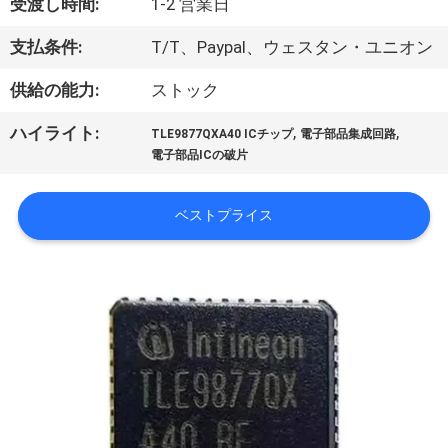
達
受渡し時間:
1-2 営業日
に
支払条件:
T/T、Paypal、ウェスタン・ユニオン
つ
供給の能力:
ストック
い
,
,
ハイライト:
TLE9877QXA40 ICチップ
電子部品集成回路
て
電子部品ICの破片
ベストプライス
工
場
旅
行
品