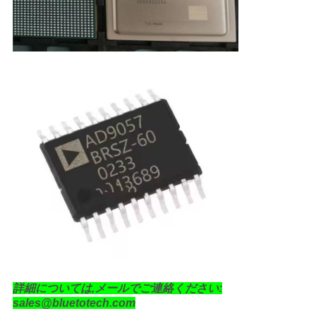
求
し
な
さ
い
地
図
PRIVACY
POLICY
詳細については,メールでご連絡ください:
sales@bluetotech.com