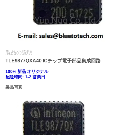
質
管
理
私
製品の説明
達
TLE9877QXA40 ICチップ電子部品集成回路
に
100% 新品 オリジナル
配送時間: 1-2 営業日
連
製品写真
絡
し
な
さ