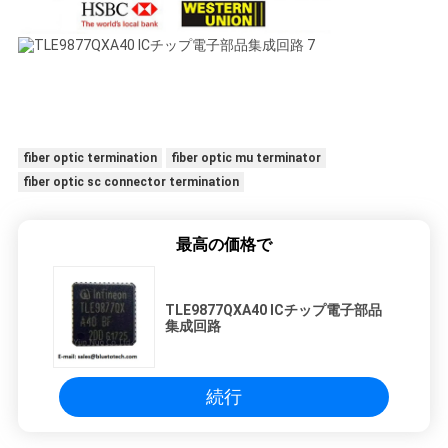
fiber optic termination
fiber optic mu terminator
fiber optic sc connector termination
最高の価格で
TLE9877QXA40 ICチップ電子部品
集成回路
続行