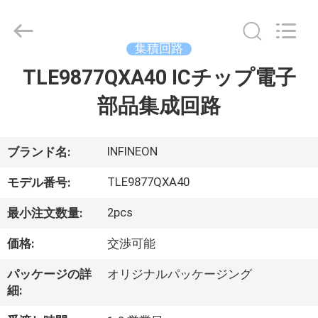
supplier.
Copyright
©
2019
集積回路
-
2026
Dongguan
TLE9877QXA40 ICチップ電子
家
Blueto
Electronics&Communication
Co.,
部品集成回路
Ltd.
All
プ
Rights
Reserved.
ロ
INFINEON
ブランド名:
ダ
TLE9877QXA40
モデル番号:
ク
2pcs
最小注文数量:
ト
価格:
交渉可能
パッケージの詳
オリジナルパッケージング
私
細: