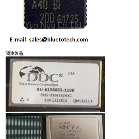
い
ニ
ュ
関連製品
ー
ス
引
用
を
要