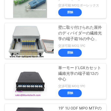
質
交渉可能 MOQ:ポーレックス
管
接触
理
壁に取り付けられた屋外
のディバイダーの繊維光
私
学の端子箱16の中心
FTTH FTTX
交渉可能 MOQ:1PC
達
接触
に
連
単一モードLGXカセット
繊維光学の端子箱12の
絡
中心
交渉可能 MOQ:1PC
し
接触
な
さ
19" 1U ODF MPO MTPの