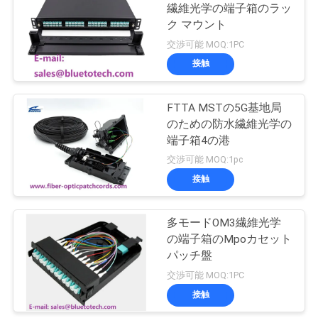
繊維光学の端子箱のラッ
い
ク マウント
交渉可能 MOQ:1PC
接触
ニ
ュ
FTTA MSTの5G基地局
のための防水繊維光学の
ー
端子箱4の港
ス
交渉可能 MOQ:1pc
接触
引
多モードOM3繊維光学
用
の端子箱のMpoカセット
パッチ盤
を
交渉可能 MOQ:1PC
要
接触