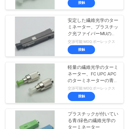
達
ます
接触
に
安定した繊維光学のター
つ
ミネーター、プラスチッ
い
ク光ファイバーMUのタ
ーミネーター
交渉可能 MOQ:ポーレックス
て
接触
工
軽量の繊維光学のターミ
ネーター、FC UPC APC
場
のターミネーターの青/
旅
緑色
交渉可能 MOQ:ポーレックス
接触
行
プラスチックが付いてい
品
る青/緑色の繊維光学の
ターミネーター