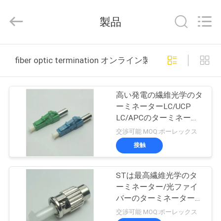
supplier.
Copyright
©
製品
2019
-
2026
Dongguan
家
Blueto
Electronics&Communication
fiber optic termination オンライン製造
Co.,
Ltd.
All
プ
Rights
Reserved.
高い発電の繊維光学のタ
ロ
ーミネーターLC/UCP
LC/APCのターミネータ
ダ
ー
交渉可能 MOQ:ポーレックス
ク
接触
ト
STは最高繊維光学のタ
ーミネーター/光ファイ
私
バーのターミネーター
STモデル0.1dBを模倣し
交渉可能 MOQ:ポーレックス