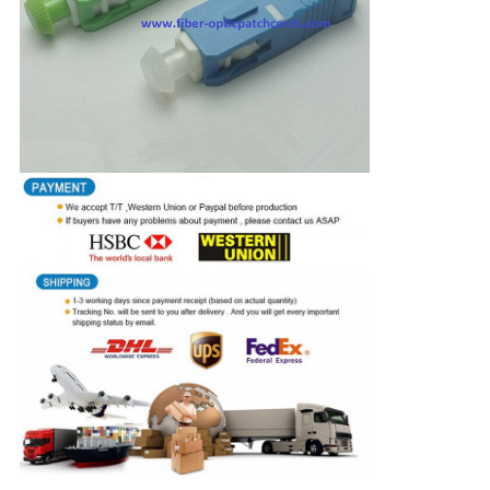
求
し
な
さ
い
地
図
PRIVACY
POLICY