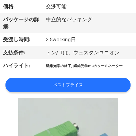
達
価格:
交渉可能
に
パッケージの詳
中立的なパッキング
つ
細:
い
受渡し時間:
3 5working日
て
支払条件:
トン/ Tは、ウェスタンユニオン
,
ハイライト:
繊維光学の終了
繊維光学muのターミネーター
工
場
ベストプライス
旅
行
品