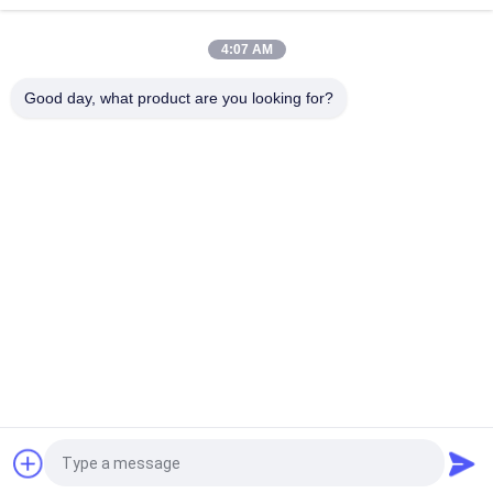
プレックス LC/APC-LC/UPC 光ファイバーアダプター SM SX
4:07 AM
メタルFCベアファイバアダプタ 60μm 80μm 126μm 130μm
150μm 230μm 250μm 300μm 400μm 440μm
Good day, what product are you looking for?
人気カテゴリ
すべて
光ファイバーパッチ
光学トランシーバー 
コード
モジュール
光ファイバーピッグ
集積回路
テール
光ファイバアダプタ
光ファイバー減衰器
光ファイバースプリ
光ファイバコネクタ
ッタ
見積依頼