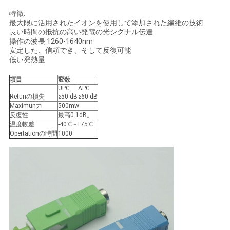
い
特徴:
最大限に活用されたイオンを使用して添加された繊維の技術
長い時間の抵抗の高い発電の光シグナル伝達
操作の波長:1260-1640nm
ニ
安定した、信頼でき、そして反復可能
低い発熱量
ュ
項目
変数
UPC
APC
ー
Retunの損失
≥50 dB
≥60 dB
Maximun力
500mw
ス
反復性
最高0.1dB。
温度較差
-40℃~+75℃
Opertationの時間
1000
引
用
を
要