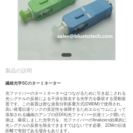
質
管
理
私
達
に
製品の説明
連
繊維光学SCのターミネーター
絡
光ファイバーのターミネーターはつながるために引き起こされる
光シグナルの反射による干渉を除去する光学力を吸収する受動装
置です。この装置は密な波長分割多重方式(DWDM)で使用され、
し
高い発電伝達リンクの安定性を保障するためエルビウムによって
添加される繊維のアンプの(EDFA)光ファイバー伝達リンク開いた
な
港は、吸収しました光学力を、光ファイバーのfinalizers効果的に
光シグナルの反射を除去できますではないです必要、2CMの伝送
さ
距離で有効である場合もあります。