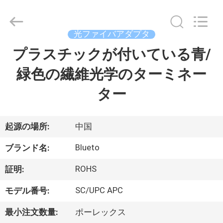
supplier.
Copyright
©
2019
光ファイバアダプタ
-
2026
Dongguan
プラスチックが付いている青/
家
Blueto
Electronics&Communication
Co.,
緑色の繊維光学のターミネー
Ltd.
All
プ
Rights
ター
Reserved.
ロ
ダ
起源の場所:
中国
ク
Blueto
ブランド名:
ト
ROHS
証明:
SC/UPC APC
モデル番号:
私
最小注文数量:
ポーレックス