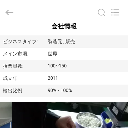
supplier.
Copyright
©
2019
-
2026
会社情報
Dongguan
家
Blueto
Electronics&Communication
Co.,
ビジネスタイプ:
製造元 , 販売
Ltd.
All
プ
Rights
Reserved.
メイン市場:
世界
ロ
100~150
授業員数:
ダ
2011
成立年:
ク
90% - 100%
輸出比例:
ト
私