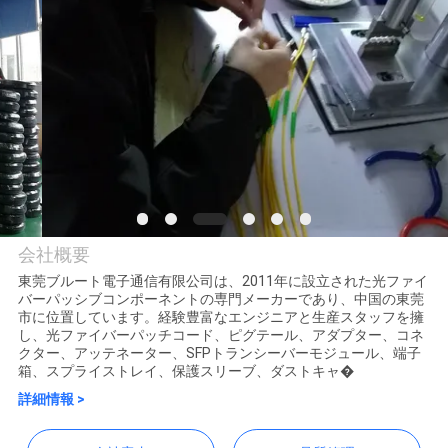
達
に
つ
い
て
工
会社概要
場
東莞ブルート電子通信有限公司は、2011年に設立された光ファイ
バーパッシブコンポーネントの専門メーカーであり、中国の東莞
旅
Dongguan Blueto
市に位置しています。経験豊富なエンジニアと生産スタッフを擁
し、光ファイバーパッチコード、ピグテール、アダプター、コネ
Electronics&Communication
行
クター、アッテネーター、SFPトランシーバーモジュール、端子
箱、スプライストレイ、保護スリーブ、ダストキャ�
Co., Ltd
詳細情報 >
品