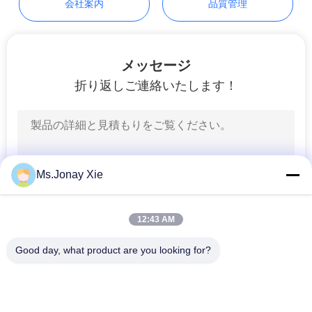
質
会社案内
品質管理
管
理
メッセージ
折り返しご連絡いたします！
私
達
に
Ms.Jonay Xie
連
絡
12:43 AM
し
Good day, what product are you looking for?
人気カテゴリ
な
すべて
さ