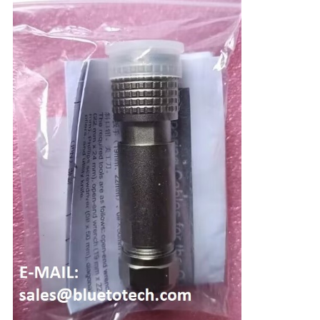
い
ニ
ュ
ー
ス
引
用
を
要