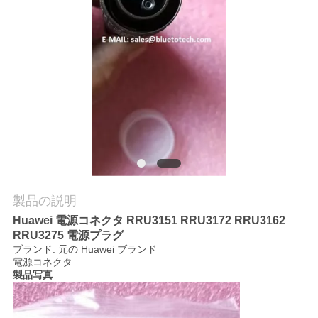
質
管
理
私
達
に
連
製品の説明
Huawei 電源コネクタ RRU3151 RRU3172 RRU3162
絡
RRU3275 電源プラグ
ブランド: 元の Huawei ブランド
し
電源コネクタ
製品写真
な
さ