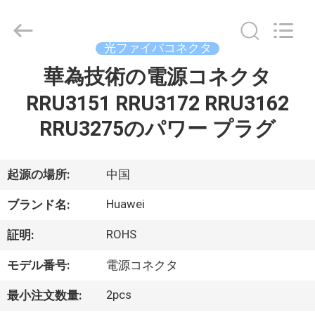
supplier.
Copyright
©
2019
光ファイバコネクタ
-
2026
Dongguan
華為技術の電源コネクタ
家
Blueto
Electronics&Communication
Co.,
RRU3151 RRU3172 RRU3162
Ltd.
All
プ
Rights
RRU3275のパワー プラグ
Reserved.
ロ
起源の場所:
中国
ダ
Huawei
ク
ブランド名:
ト
ROHS
証明:
モデル番号:
電源コネクタ
私
2pcs
最小注文数量: