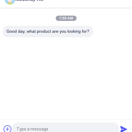
RFE 2.0 Rosenberger繊維のエンクロージャの当初の
Rosenberger RFEの防水コネクターDLC
7:59 AM
KPDLC 防水コネクタ光ファイバケーブル JONHON KPDLC コネ
クタ LC デュプレックス
Good day, what product are you looking for?
人気カテゴリ
すべて
光ファイバーパッチ
光学トランシーバー 
コード
モジュール
光ファイバーピッグ
集積回路
テール
光ファイバアダプタ
光ファイバー減衰器
光ファイバースプリ
光ファイバコネクタ
ッタ
見積依頼