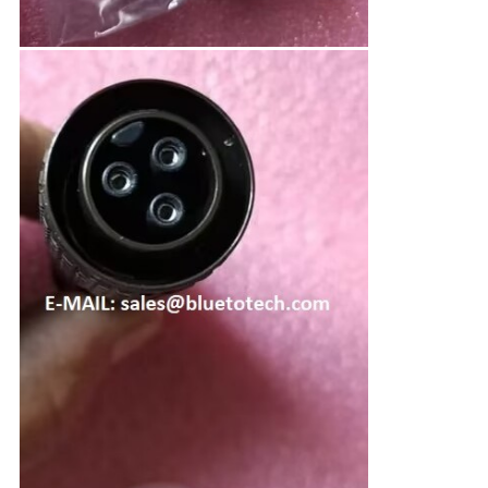
求
し
な
さ
い
地
図
PRIVACY
POLICY