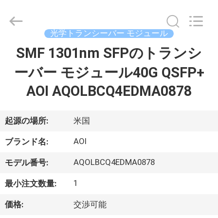
supplier.
Copyright
©
2019
光学トランシーバー モジュール
-
2026
Dongguan
SMF 1301nm SFPのトランシ
家
Blueto
Electronics&Communication
Co.,
ーバー モジュール40G QSFP+
Ltd.
All
プ
Rights
AOI AQOLBCQ4EDMA0878
Reserved.
ロ
起源の場所:
米国
ダ
AOI
ク
ブランド名:
ト
AQOLBCQ4EDMA0878
モデル番号:
1
最小注文数量:
私
価格:
交渉可能