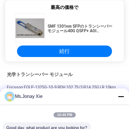
最高の価格で
SMF 1301nm SFPのトランシーバー
モジュール40G QSFP+ AOI
AQOLBCQ4EDMA0878
続行
光学トランシーバー モジュール
Ericsson EOLP-1325G-10-9 RDH 102 75/3 R1A 25G LR 10km
SFP28 SMF 1310nm LC トランシーバー
Ms.Jonay Xie
FTLF8546P5BCV 850NM オキシド VCSEL, 16X FC, 10GE
10:40 PM
FINISAR FTLX1471D3BCL SFP+ 10Gb/s 1310nm 10km オプティ
カルトランシーバー
Good day, what product are you looking for?