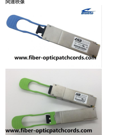
求
関連映像
し
な
さ
い
地
図
PRIVACY
POLICY