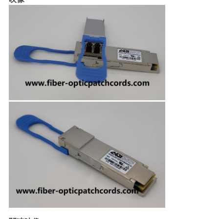
い
ニ
ュ
ー
ス
引
用
を
要