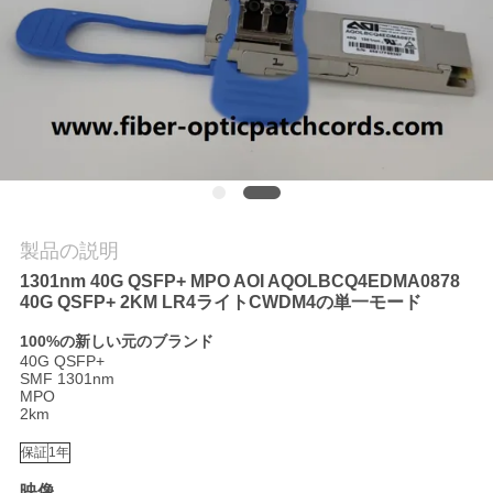
質
管
理
私
達
製品の説明
に
1301nm 40G QSFP+ MPO AOI AQOLBCQ4EDMA0878
連
40G QSFP+ 2KM LR4ライトCWDM4の単一モード
100%の新しい元のブランド
絡
40G QSFP+
SMF 1301nm
し
MPO
2km
な
保証
1年
さ
映像