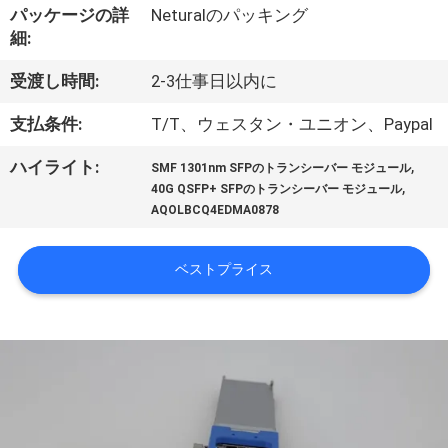
達
パッケージの詳
Neturalのパッキング
に
細:
つ
受渡し時間:
2-3仕事日以内に
い
支払条件:
T/T、ウェスタン・ユニオン、Paypal
て
,
ハイライト:
SMF 1301nm SFPのトランシーバー モジュール
,
40G QSFP+ SFPのトランシーバー モジュール
AQOLBCQ4EDMA0878
工
場
ベストプライス
旅
行
品