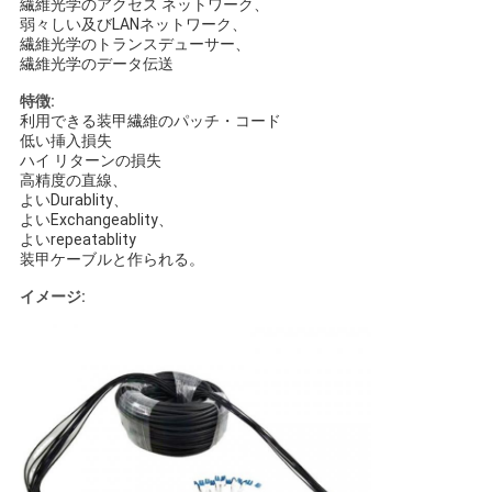
繊維光学のアクセス ネットワーク、
弱々しい及びLANネットワーク、
い
繊維光学のトランスデューサー、
繊維光学のデータ伝送
特徴:
ニ
利用できる装甲繊維のパッチ・コード
低い挿入損失
ュ
ハイ リターンの損失
高精度の直線、
ー
よいDurablity、
よいExchangeablity、
ス
よいrepeatablity
装甲ケーブルと作られる。
イメージ:
引
用
を
要