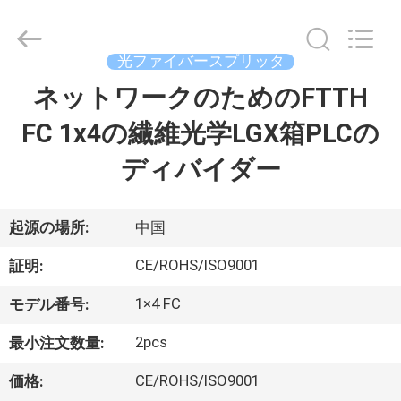
supplier.
Copyright
©
2019
光ファイバースプリッタ
-
2026
Dongguan
ネットワークのためのFTTH
家
Blueto
Electronics&Communication
Co.,
FC 1x4の繊維光学LGX箱PLCの
Ltd.
All
プ
Rights
ディバイダー
Reserved.
ロ
ダ
起源の場所:
中国
ク
CE/ROHS/ISO9001
証明:
ト
1×4 FC
モデル番号:
2pcs
最小注文数量:
私
CE/ROHS/ISO9001
価格: