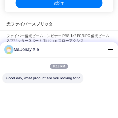
続行
光ファイバースプリッタ
ファイバー偏光ビームコンビナー PBS 1×2 FC/UPC 偏光ビーム
スプリッター 3ポート 1550nm スローアクシス
Ms.Jonay Xie
極光束分割器 PBS 1×2 FC/APC 3ポート 1×2 光ファイバー極光束
組み合わせ器 FC/APCコネクタ 1550nm スローアクシス
8:18 PM
線形繊維偏振器 FC/APC コンネクタ偏振 PMを維持する 線形光
ファイバー偏振器 FC/APC
Good day, what product are you looking for?
人気カテゴリ
すべて
光ファイバーパッチ
光学トランシーバー 
コード
モジュール