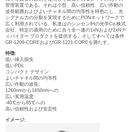
管理装置である。それは小型、高い信頼性、広い作動の
い
波長範囲およびよいチャネル間の均等性を特色にし、光
シグナル力の分裂を実現するためにPONネットワークで
広く利用されている。私達はのシンセンIHの光学Co.株式
ニ
会社、特定の適用のために合う全一連の1xNおよび2xNデ
ィバイダー プロダクトを提供する。そしてすべては条件
ュ
GR-1209-COREおよびGR-1221-COREを満たす。
ー
特徴:
低い挿入損失
ス
低いPDL
コンパクト デザイン
よいチャネル間の均等性
引
広い作動の波長:
1260nmから1650nmへの
用
広い実用温度:
-40℃から85℃への
を
高い信頼性および安定性
要
イメージ: