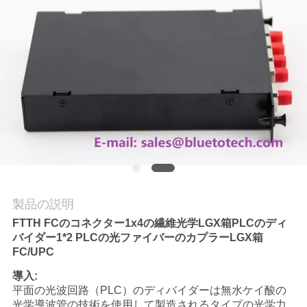
質
管
理
私
達
に
連
製品の説明
絡
FTTH FCのコネクター1x4の繊維光学LGX箱PLCのディ
バイダー1*2 PLCの光ファイバーのカプラーLGX箱
し
FC/UPC
な
導入:
平面の光波回路（PLC）のディバイダーは無水ケイ酸の
さ
光学導波管の技術を使用して製造されるタイプの光学力