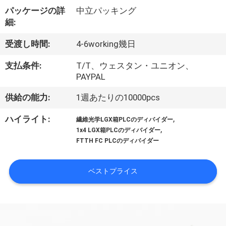
達
パッケージの詳
中立パッキング
に
細:
つ
受渡し時間:
4-6working幾日
い
支払条件:
T/T、ウェスタン・ユニオン、
PAYPAL
て
供給の能力:
1週あたりの10000pcs
工
,
ハイライト:
繊維光学LGX箱PLCのディバイダー
,
1x4 LGX箱PLCのディバイダー
場
FTTH FC PLCのディバイダー
旅
ベストプライス
行
品