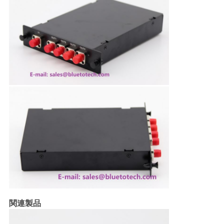
求
し
な
さ
い
地
図
PRIVACY
POLICY
関連製品