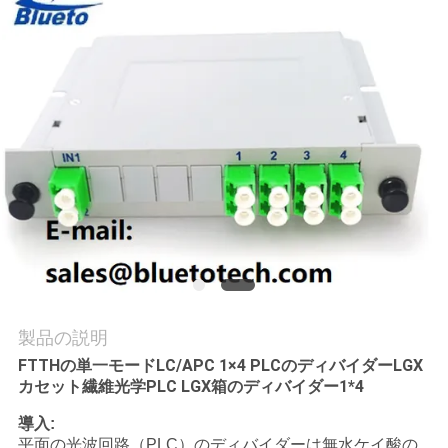
質
管
理
私
達
に
連
絡
製品の説明
し
FTTHの単一モードLC/APC 1×4 PLCのディバイダーLGX
カセット繊維光学PLC LGX箱のディバイダー1*4
な
導入:
さ
平面の光波回路（PLC）のディバイダーは無水ケイ酸の