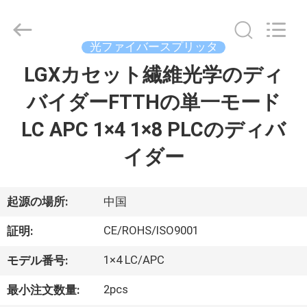
supplier.
Copyright
©
2019
光ファイバースプリッタ
-
2026
Dongguan
LGXカセット繊維光学のディ
家
Blueto
Electronics&Communication
Co.,
バイダーFTTHの単一モード
Ltd.
All
プ
Rights
LC APC 1×4 1×8 PLCのディバ
Reserved.
ロ
イダー
ダ
ク
起源の場所:
中国
ト
CE/ROHS/ISO9001
証明:
1×4 LC/APC
モデル番号:
私
2pcs
最小注文数量: