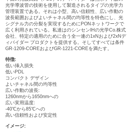
光学導波管の技術を使用して製造されるタイプの光学力
い
管理装置である。それは小型、高い信頼性、広い作動の
波長範囲およびよいチャネル間の均等性を特色にし、光
シグナル力の分裂を実現するためにPONネットワークで
ニ
広く利用されている。私達はのシンセンIHの光学Co.株式
会社、特定の適用のために合う全一連の1xNおよび2xNデ
ュ
ィバイダー プロダクトを提供する。そしてすべては条件
GR-1209-COREおよびGR-1221-COREを満たす。
ー
特徴:
ス
低い挿入損失
低いPDL
コンパクト デザイン
引
よいチャネル間の均等性
広い作動の波長:
用
1260nmから1650nmへの
広い実用温度:
を
-40℃から85℃への
高い信頼性および安定性
要
イメージ: