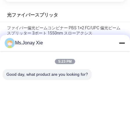
光ファイバースプリッタ
ファイバー偏光ビームコンビナー PBS 1×2 FC/UPC 偏光ビーム
スプリッター 3ポート 1550nm スローアクシス
Ms.Jonay Xie
極光束分割器 PBS 1×2 FC/APC 3ポート 1×2 光ファイバー極光束
組み合わせ器 FC/APCコネクタ 1550nm スローアクシス
5:23 PM
線形繊維偏振器 FC/APC コンネクタ偏振 PMを維持する 線形光
ファイバー偏振器 FC/APC
Good day, what product are you looking for?
人気カテゴリ
すべて
光ファイバーパッチ
光学トランシーバー 
コード
モジュール
光ファイバーピッグ
集積回路
テール