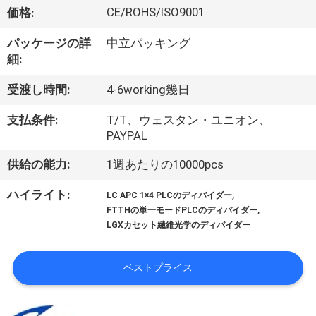
達
CE/ROHS/ISO9001
価格:
に
パッケージの詳
中立パッキング
つ
細:
い
受渡し時間:
4-6working幾日
て
支払条件:
T/T、ウェスタン・ユニオン、
PAYPAL
工
供給の能力:
1週あたりの10000pcs
場
,
ハイライト:
LC APC 1×4 PLCのディバイダー
,
FTTHの単一モードPLCのディバイダー
旅
LGXカセット繊維光学のディバイダー
行
ベストプライス
品