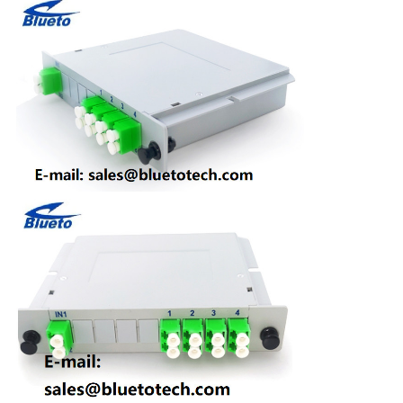
求
し
な
さ
い
地
図
PRIVACY
POLICY