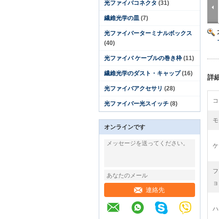
光ファイバコネクタ
(31)
繊維光学の皿
(7)
光ファイバーターミナルボックス
(40)
光ファイバ ケーブルの巻き枠
(11)
繊維光学のダスト・キャップ
(16)
詳
光ファイバアクセサリ
(28)
コ
光ファイバー光スイッチ
(8)
モ
オンラインです
ケ
フ
ョ
連絡先
ハ