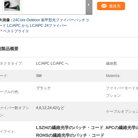
連絡先
大画像 :
24Core Outdoor 装甲型光ファイバーパッチコ
ード LC/APC から LC/APC 24ファイバー
ベストプライス
細製品概要
ネクタタイプ:
LC/APC LC/APC へ
繊維数:
ード:
SM
Materila:
ブラック
ファイバーモード
ーブルの色:
プション:
ァイバー数オプシ
4,6,12,24,42など
ケーブルオプション
ン:
LSZHの繊維光学のパッチ・コード
APCの繊維光学
,
イライト:
ROHSの繊維光学のパッチ・コード