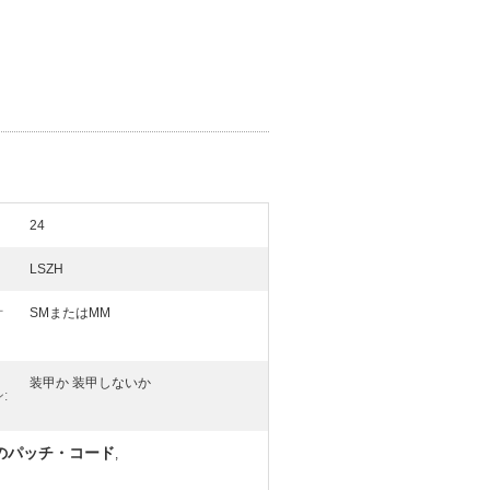
24
LSZH
オ
SMまたはMM
装甲か 装甲しないか
:
のパッチ・コード
,