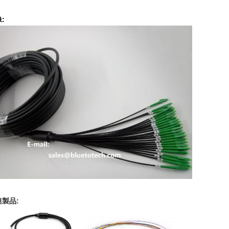
:
連製品: