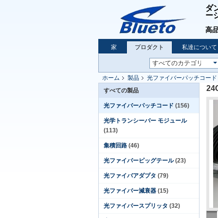
ダ
ー
高品
家
プロダクト
私達について
ホーム
製品
光ファイバーパッチコード
24
すべての製品
光ファイバーパッチコード
(156)
光学トランシーバー モジュール
(113)
集積回路
(46)
光ファイバーピッグテール
(23)
光ファイバアダプタ
(79)
光ファイバー減衰器
(15)
光ファイバースプリッタ
(32)