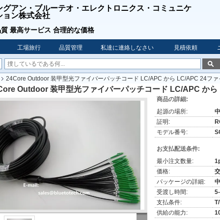
ングアン・ブルーテオ・エレクトロニクス・コミュニケ
ション株式会社
質 最高サービス 合理的な価格
工場旅行
品質管理
私達に連絡しなさい
見積依頼
24Core Outdoor 装甲型光ファイバーパッチコード LC/APC から LC/APC 24フ
Core Outdoor 装甲型光ファイバーパッチコード LC/APC から
商品の詳細:
起源の場所:
証明:
R
モデル番号:
S
お支払配送条件:
最小注文数量:
1
価格:
パッケージの詳細:
受渡し時間:
5
支払条件:
T
供給の能力:
1