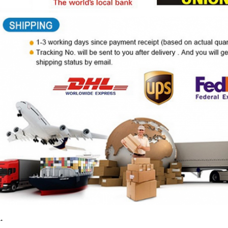
,
,
:
optical patch cord
fiber optic network cable
fiber optic patch cables