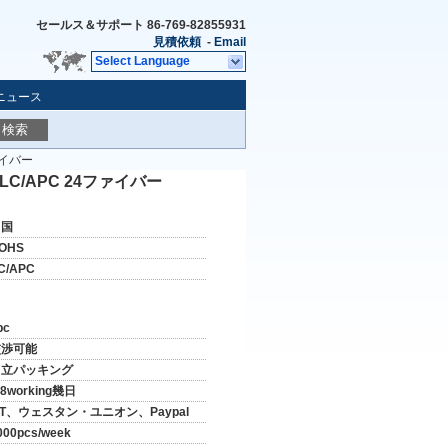
セールス＆サポート
86-769-82855931
見積依頼
-
Email
Select Language
ニュース
検索
ァイバー
 LC/APC 24ファイバー
中国
OHS
C/APC
pc
交渉可能
中立パッキング
-8working幾日
/T、ウェスタン・ユニオン、Paypal
000pcs/week