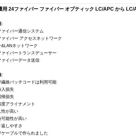
護用 24ファイバー ファイバー オプティック LC/APC から LC/
:
ファイバー通信システム
ファイバー アクセスネットワーク
ン&LANネットワーク
ファイバートランスデューサー
ファイバーデータ送信
:
甲繊維パッチコードは利用可能
挿入損失
回帰損失
精度アライナメント
久性が高い
換可能性が高い
り返しやすさ
甲ケーブルで作られました