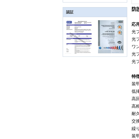
防
認証
応用
光
光
ワ
光
光
特徴
装
低
高
高
耐
交
繰
装