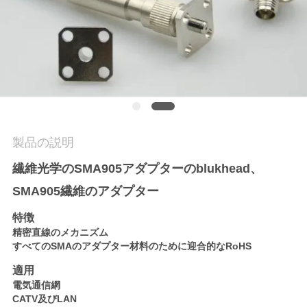
質
管
理
私
達
製品の説明
に
繊維光学のSMA905アダプターのblukhead、
連
SMA905繊維のアダプター
絡
特徴
精密直線のメカニズム
し
すべてのSMAのアダプター材料のために迎合的なRoHS
な
適用
電気通信網
さ
CATV及びLAN