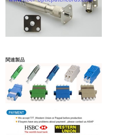
求
し
な
さ
い
関連製品
地
図
PRIVACY
POLICY