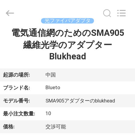
supplier.
Copyright
©
2019
光ファイバアダプタ
-
2026
Dongguan
電気通信網のためのSMA905
家
Blueto
Electronics&Communication
Co.,
繊維光学のアダプター
Ltd.
All
プ
Rights
Blukhead
Reserved.
ロ
起源の場所:
中国
ダ
Blueto
ク
ブランド名:
ト
モデル番号:
SMA905アダプターのblukhead
10
最小注文数量:
私
価格:
交渉可能