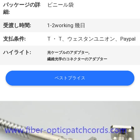
達
パッケージの詳
ビニール袋
に
細:
つ
受渡し時間:
1-2working 幾日
い
支払条件:
T ・ T、ウェスタンユニオン、Paypal
て
,
ハイライト:
光ケーブルのアダプター
繊維光学のコネクターのアダプター
工
ベストプライス
場
旅
行
品