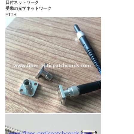
日付ネットワーク
い
受動の光学ネットワーク
FTTH
ニ
ュ
ー
ス
引
用
を
要