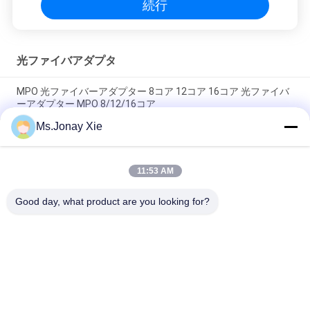
続行
光ファイバアダプタ
MPO 光ファイバーアダプター 8コア 12コア 16コア 光ファイバ
ーアダプター MPO 8/12/16コア
Ms.Jonay Xie
光ファイバーアダプター LC/UPC - LC/APC シングルモード シン
プレックス LC/APC-LC/UPC 光ファイバーアダプター SM SX
11:53 AM
メタルFCベアファイバアダプタ 60μm 80μm 126μm 130μm
150μm 230μm 250μm 300μm 400μm 440μm
Good day, what product are you looking for?
人気カテゴリ
すべて
光ファイバーパッチ
光学トランシーバー 
コード
モジュール
光ファイバーピッグ