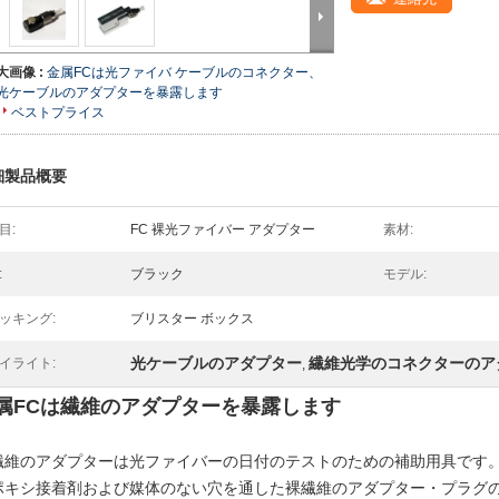
大画像 :
金属FCは光ファイバ ケーブルのコネクター、
光ケーブルのアダプターを暴露します
ベストプライス
細製品概要
目:
FC 裸光ファイバー アダプター
素材:
:
ブラック
モデル:
ッキング:
ブリスター ボックス
光ケーブルのアダプター
繊維光学のコネクターのア
イライト:
,
属FCは繊維のアダプターを暴露します
繊維のアダプターは光ファイバーの日付のテストのための補助用具です
ポキシ接着剤および媒体のない穴を通した裸繊維のアダプター・プラグ