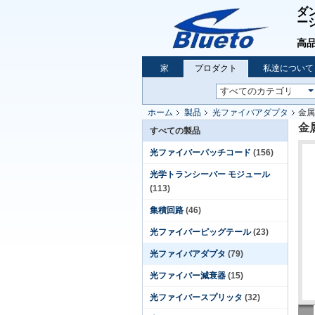
ダ
ー
高品
家
プロダクト
私達について
ホーム
製品
光ファイバアダプタ
金属
金
すべての製品
光ファイバーパッチコード
(156)
光学トランシーバー モジュール
(113)
集積回路
(46)
光ファイバーピッグテール
(23)
光ファイバアダプタ
(79)
光ファイバー減衰器
(15)
光ファイバースプリッタ
(32)