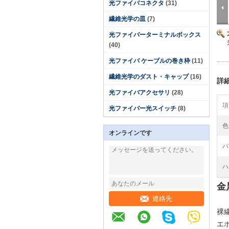
光ファイバコネクタ
(31)
繊維光学の皿
(7)
光ファイバーターミナルボックス
(40)
光ファイバ ケーブルの巻き枠
(11)
繊維光学のダスト・キャップ
(16)
詳
光ファイバアクセサリ
(28)
項
光ファイバー光スイッチ
(8)
色
オンラインです
パ
ハ
金
連絡先
裸
エ