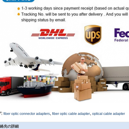
,
,
:
fiber optic connector adapters
fiber optic cable adapter
optical cable adapter
絡先の詳細