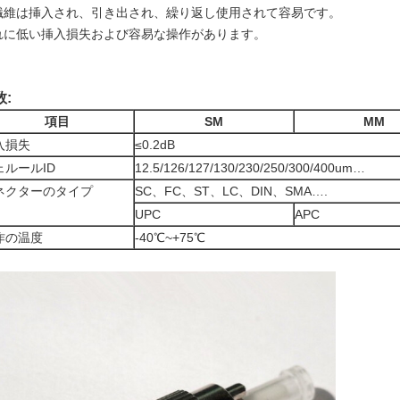
繊維は挿入され、引き出され、繰り返し使用されて容易です。
れに低い挿入損失および容易な操作があります。
数:
項目
SM
MM
入損失
≤0.2dB
ェルールID
12.5/126/127/130/230/250/300/400um…
ネクターのタイプ
SC、FC、ST、LC、DIN、SMA….
UPC
APC
作の温度
-40℃~+75℃