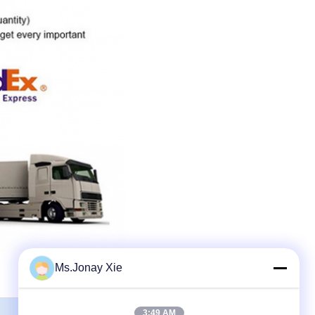
Ms.Jonay Xie
3:49 AM