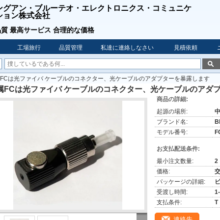
ングアン・ブルーテオ・エレクトロニクス・コミュニケ
ション株式会社
質 最高サービス 合理的な価格
工場旅行
品質管理
私達に連絡しなさい
見積依頼
FCは光ファイバ ケーブルのコネクター、光ケーブルのアダプターを暴露します
属FCは光ファイバ ケーブルのコネクター、光ケーブルのアダ
商品の詳細:
起源の場所:
ブランド名:
B
モデル番号:
F
お支払配送条件:
最小注文数量:
2
価格:
パッケージの詳細:
受渡し時間:
1
支払条件:
T
連絡先