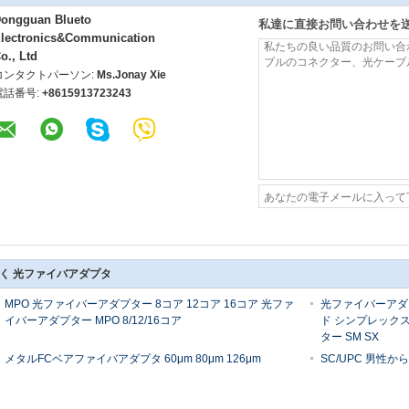
ongguan Blueto
私達に直接お問い合わせを
lectronics&Communication
o., Ltd
コンタクトパーソン:
Ms.Jonay Xie
電話番号:
+8615913723243
く 光ファイバアダプタ
MPO 光ファイバーアダプター 8コア 12コア 16コア 光ファ
光ファイバーアダプタ
イバーアダプター MPO 8/12/16コア
ド シンプレックス 
ター SM SX
メタルFCベアファイバアダプタ 60μm 80μm 126μm
SC/UPC 男性
130μm 150μm 230μm 250μm 300μm 400μm 440μm
シングルモード SC
バーアダプター