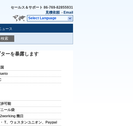
セールス＆サポート
86-769-82855931
見積依頼
-
Email
Select Language
ニュース
検索
プターを暴露します
中国
lueto
C
交渉可能
ビニール袋
-2working 幾日
 ・ T、ウェスタンユニオン、Paypal