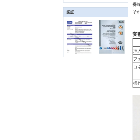
裸
そ
認証
変
挿
フ
コ
操