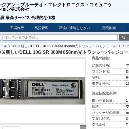
ングアン・ブルーテオ・エレクトロニクス・コミュニケ
ション株式会社
質 最高サービス 合理的な価格
工場旅行
品質管理
私達に連絡しなさい
見積依頼
ュール
100％新しいDELL 10G SR 300M 850nm光トランシーバモジュールFTLX 857
0％新しいDELL 10G SR 300M 850nm光トランシーバモジュールFT
商品の詳細:
起源の場所:
ブランド名:
D
証明:
R
モデル番号:
1
お支払配送条件:
最小注文数量:
1
価格:
パッケージの詳細:
n
受渡し時間:
2
支払条件:
T