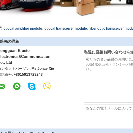
,
,
:
optical amplifier module
optical transceiver module
fiber optic transceiver mod
絡先の詳細
ongguan Blueto
私達に直接お問い合わせを
lectronics&Communication
o., Ltd
コンタクトパーソン:
Ms.Jonay Xie
電話番号:
+8615913723243