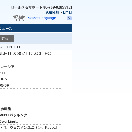
セールス＆サポート
86-769-82855931
見積依頼
-
Email
Select Language
ニュース
検索
1 D 3CL-FC
LX 8571 D 3CL-FC
マレーシア
ELL
OHS
0G SR
交渉可能
etural パッキング
 3working日
 ・ T、ウェスタンユニオン、Paypal