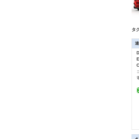
タグ
連
D
E
C