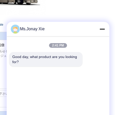
ule
Ms.Jonay Xie
送信
2:41 PM
Good day, what product are you looking 
for?
連絡先