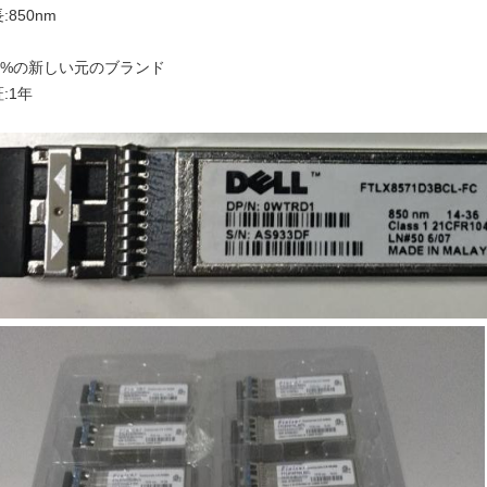
:850nm
00%の新しい元のブランド
:1年