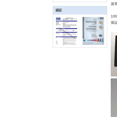
波長
認証
1
保証