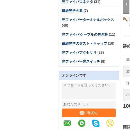
光ファイバコネクタ
(31)
繊維光学の皿
(7)
光ファイバーターミナルボックス
(40)
光ファイバ ケーブルの巻き枠
(11)
繊維光学のダスト・キャップ
(16)
詳
光ファイバアクセサリ
(28)
率
光ファイバー光スイッチ
(8)
波
オンラインです
保
ハ
1
連絡先
間隔