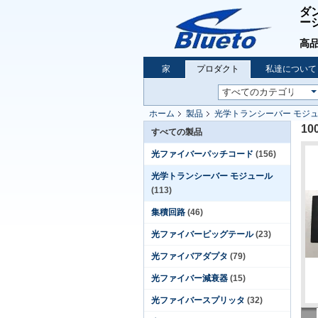
ダ
ー
高品
家
プロダクト
私達について
ホーム
製品
光学トランシーバー モジ
10
すべての製品
光ファイバーパッチコード
(156)
光学トランシーバー モジュール
(113)
集積回路
(46)
光ファイバーピッグテール
(23)
光ファイバアダプタ
(79)
光ファイバー減衰器
(15)
光ファイバースプリッタ
(32)