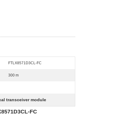
FTLX8571D3CL-FC
300 m
cal transceiver module
571D3CL-FC