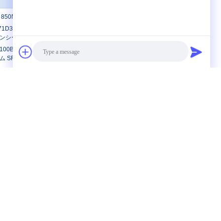
 850NM オキシド VCSEL, 16X FC, 10GE
71D3BCL SFP+ 10Gb/s 1310nm 10km
ンシーバー
 100BASE-FX SFP 1310nm 2km シング
 SFP+トランシーバー
Photo
私達に連絡しなさい
へのFCのア
私達に連絡しなさい
Video Call
への繊維光学
引用を要求しなさい
Audio Call
E-Mail
学のコネクタ
UPC APCへ
Sitemap
携帯サイト
0/APC から
リッド アダプタ
グルモデル 緑