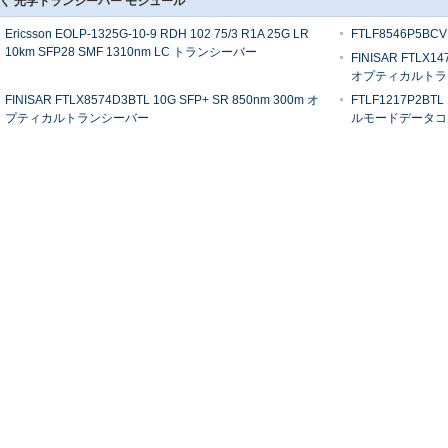
く 光学トランシーバー モジュール
Ericsson EOLP-1325G-10-9 RDH 102 75/3 R1A 25G LR
FTLF8546P5BCV
10km SFP28 SMF 1310nm LC トランシーバー
FINISAR FTLX14
オプティカルトラ
FINISAR FTLX8574D3BTL 10G SFP+ SR 850nm 300m オ
FTLF1217P2BTL
プティカルトランシーバー
ルモードデータコム
JUNIPER NETWORKS FCLF8521BTL-J8 EX-SFP-1GE-
FE-E-T ((740-013111) 10/100/1000 BASE-T RJ45 SFP+ト
ランシーバー
パッチコード
光ファイバーピッグテール
光ファイバアダプタ
繊維のFullaxs
16の中心屋内SC UPCのコネク
SMAのアダプター
繊維ケーブル繊維
ターのピグテール、屋内16の繊
ダプター/単信FC
ullaxs LCをパ
維Scのピグテールの単一モード
の金属SMA
ド
注文の単一モードのピグテール/
雑種の単信繊維光
光ファイバ ケーブ
ピグテールSt単信ST/UPCの高
ーのアダプターSC/
llaxsの光ファイバ
い信頼性/安定性
のLC/UPC APC
パッチ・コード
高い発電のピグテールのパッ
光ファイバー E200
ターの防水繊維光
チ・コードFC UPC 24のFCの
FC/APC ハイブ
ブルのarmoreの
コネクターとの24色をファイバ
ー シンプル シン
トへの屋外2core
ー・バンドル
色
A