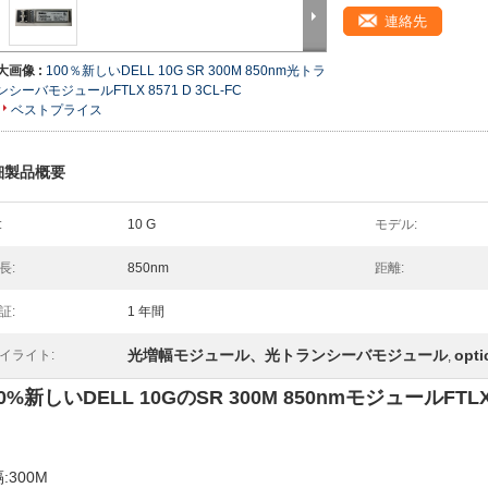
連絡先
大画像 :
100％新しいDELL 10G SR 300M 850nm光トラ
ンシーバモジュールFTLX 8571 D 3CL-FC
ベストプライス
細製品概要
:
10 G
モデル:
長:
850nm
距離:
証:
1 年間
光増幅モジュール、光トランシーバモジュール
opti
イライト:
,
00%新しいDELL 10GのSR 300M 850nmモジュールFTLX8
:300M