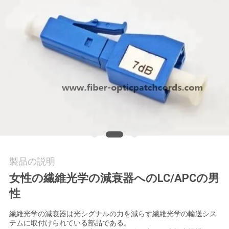
質
管
理
私
達
に
連
絡
製品の説明
女性の繊維光学の減衰器へのLC/APCの男
し
性
な
繊維光学の減衰器は光シグナルの力を減らす繊維光学の輸送シス
さ
テムに取付けられている部品である。