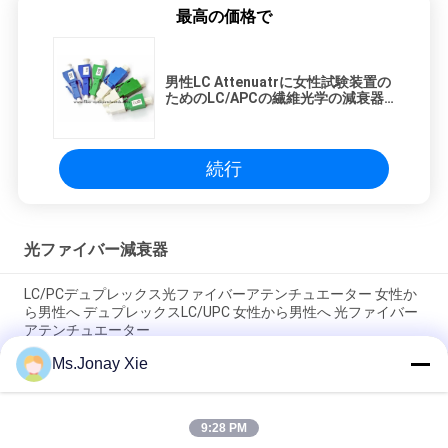
最高の価格で
男性LC Attenuatrに女性試験装置の
ためのLC/APCの繊維光学の減衰器
のプラスチック ハウジング
続行
光ファイバー減衰器
LC/PCデュプレックス光ファイバーアテンチュエーター 女性か
ら男性へ デュプレックスLC/UPC 女性から男性へ 光ファイバー
アテンチュエーター
Ms.Jonay Xie
OAF E-2000/APC 単調調縮器 9/125 E2000 光学調縮器 女性から
男性 SM
9:28 PM
試験装置のための繊維光学LC UPCの減衰器プラスチックLC APC