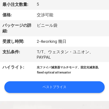
達
5
最小注文数量:
に
価格:
交渉可能
つ
パッケージの詳
ビニール袋
い
細:
て
受渡し時間:
2-4working 幾日
支払条件:
T/T、ウェスタン・ユニオン、
工
PAYPAL
場
,
ハイライト:
光ファイバ減衰器マルチモード、固定光減衰器
fixed optical attenuator
旅
行
ベストプライス
品