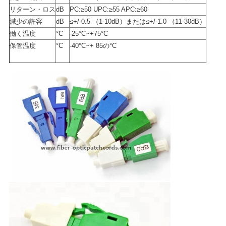
求
リターン・ロス
dB
PC:≥50 UPC:≥55 APC:≥60
し
減少の許容
dB
≤+/-0.5 （1-10dB）または≤+/-1.0 （11-30dB）
働く温度
°C
-25°C~+75°C
な
保管温度
°C
-40°C~+ 85の°C
さ
い
地
図
PRIVACY
POLICY