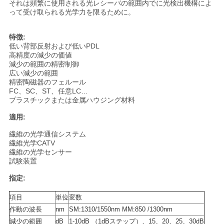
それは頻繁に使用される光レシーバの範囲内でに光検出機構によ
って受け取られる光学力を限るために。
い
特徴:
低い背部反射および低いPDL
ニ
高精度の減少の価値
減少の範囲の精密制御
ュ
広い減少の範囲
精密陶磁器のフェルール
ー
FC、SC、ST、任意LC…
プラスチックまたは金属ハウジング材料
ス
適用:
繊維の光学通信システム
引
繊維光学CATV
繊維の光学センサー
試験装置
用
指定:
を
項目
単位
変数
要
作動の波長
nm
SM:1310/1550nm MM:850 /1300nm
減少の範囲
dB
1-10dB （1dBステップ）、15、20、25、30dB