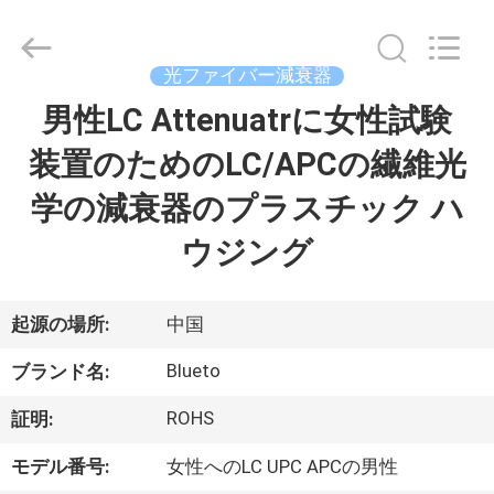
supplier.
Copyright
©
2019
光ファイバー減衰器
-
2026
Dongguan
男性LC Attenuatrに女性試験
家
Blueto
Electronics&Communication
Co.,
装置のためのLC/APCの繊維光
Ltd.
All
プ
Rights
学の減衰器のプラスチック ハ
Reserved.
ロ
ウジング
ダ
ク
起源の場所:
中国
ト
Blueto
ブランド名:
ROHS
証明:
私
モデル番号:
女性へのLC UPC APCの男性