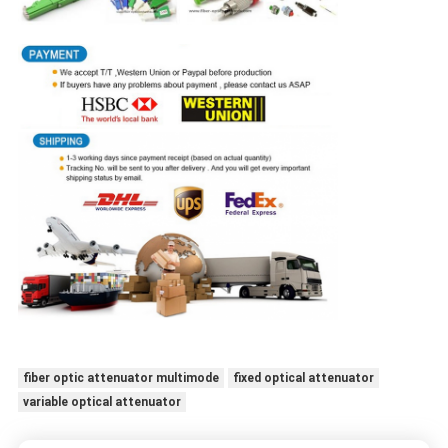
fiber optic attenuator multimode
fixed optical attenuator
variable optical attenuator