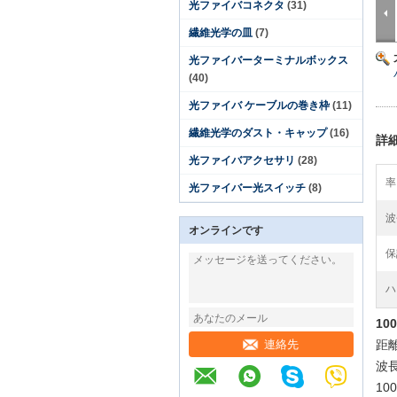
光ファイバコネクタ
(31)
繊維光学の皿
(7)
光ファイバーターミナルボックス
(40)
光ファイバ ケーブルの巻き枠
(11)
繊維光学のダスト・キャップ
(16)
詳
光ファイバアクセサリ
(28)
率
光ファイバー光スイッチ
(8)
波
オンラインです
保
ハ
10
連絡先
距
波長
1