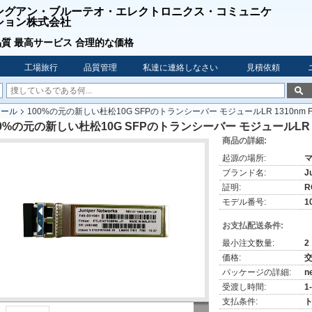
ングアン・ブルーテオ・エレクトロニクス・コミュニケ
ション株式会社
質 最高サービス 合理的な価格
工場旅行
品質管理
私達に連絡しなさい
見積依頼
ュール
100%の元の新しい杜松10G SFPのトランシーバー モジュールLR 1310nm FTL
0%の元の新しい杜松10G SFPのトランシーバー モジュールLR 1310
商品の詳細:
起源の場所:
ブランド名:
J
証明:
R
モデル番号:
1
お支払配送条件:
最小注文数量:
2
価格:
パッケージの詳細:
n
受渡し時間:
1
支払条件:
ト