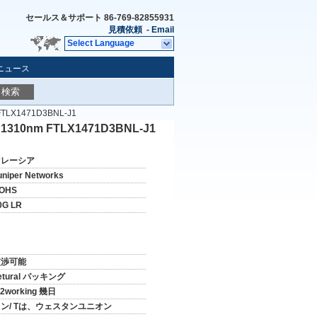
セールス＆サポート
86-769-82855931
見積依頼
-
Email
Select Language
ニュース
検索
X1471D3BNL-J1
nm FTLX1471D3BNL-J1
マレーシア
uniper Networks
OHS
0G LR
交渉可能
etural パッキング
-2working 幾日
ン/ Tは、ウェスタンユニオン