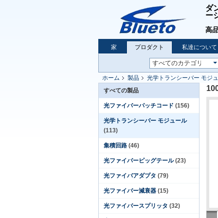
ダ
ー
高品
家
プロダクト
私達について
ホーム
製品
光学トランシーバー モジ
10
すべての製品
光ファイバーパッチコード
(156)
光学トランシーバー モジュール
(113)
集積回路
(46)
光ファイバーピッグテール
(23)
光ファイバアダプタ
(79)
光ファイバー減衰器
(15)
光ファイバースプリッタ
(32)