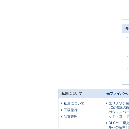
多
私達について
光ファイバー
私達について
エリクソン装甲
LCの基地局
工場旅行
のジャンパーにF
ッチ・コー
品質管理
DLCの二重
ルへの装甲Fu