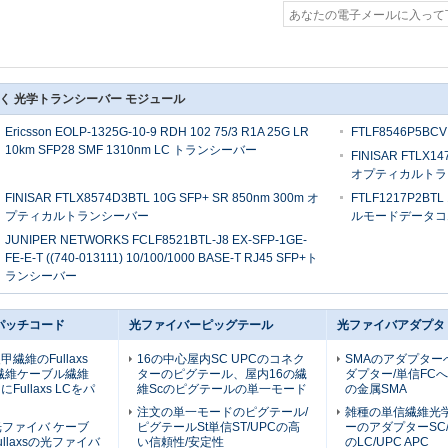
く 光学トランシーバー モジュール
Ericsson EOLP-1325G-10-9 RDH 102 75/3 R1A 25G LR
FTLF8546P5BCV
10km SFP28 SMF 1310nm LC トランシーバー
FINISAR FTLX14
オプティカルトラ
FINISAR FTLX8574D3BTL 10G SFP+ SR 850nm 300m オ
FTLF1217P2BTL
プティカルトランシーバー
ルモードデータコム
JUNIPER NETWORKS FCLF8521BTL-J8 EX-SFP-1GE-
FE-E-T ((740-013111) 10/100/1000 BASE-T RJ45 SFP+ト
ランシーバー
パッチコード
光ファイバーピッグテール
光ファイバアダプタ
繊維のFullaxs
16の中心屋内SC UPCのコネク
SMAのアダプター
繊維ケーブル繊維
ターのピグテール、屋内16の繊
ダプター/単信FC
ullaxs LCをパ
維Scのピグテールの単一モード
の金属SMA
ド
注文の単一モードのピグテール/
雑種の単信繊維光
光ファイバ ケーブ
ピグテールSt単信ST/UPCの高
ーのアダプターSC/
llaxsの光ファイバ
い信頼性/安定性
のLC/UPC APC