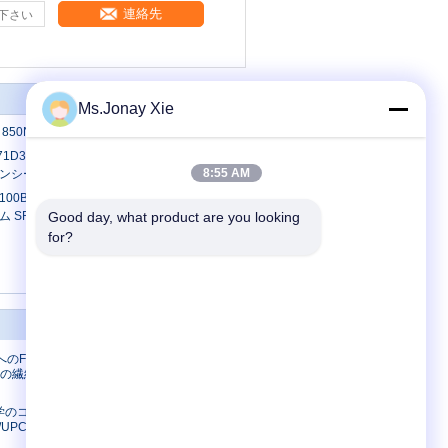
連絡先
Ms.Jonay Xie
 850NM オキシド VCSEL, 16X FC, 10GE
71D3BCL SFP+ 10Gb/s 1310nm 10km
8:55 AM
ンシーバー
 100BASE-FX SFP 1310nm 2km シング
 SFP+トランシーバー
Good day, what product are you looking 
for?
私達に連絡しなさい
へのFCのア
私達に連絡しなさい
への繊維光学
引用を要求しなさい
E-Mail
学のコネクタ
UPC APCへ
Sitemap