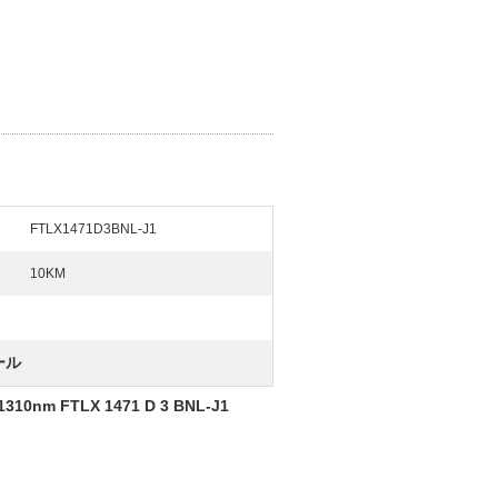
FTLX1471D3BNL-J1
10KM
ール
m FTLX 1471 D 3 BNL-J1