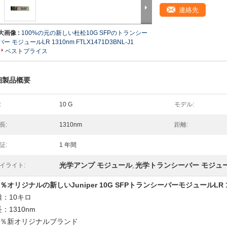
連絡先
大画像 :
100%の元の新しい杜松10G SFPのトランシー
バー モジュールLR 1310nm FTLX1471D3BNL-J1
ベストプライス
細製品概要
:
10 G
モデル:
長:
1310nm
距離:
証:
1 年間
光学アンプ モジュール
光学トランシーバー モジュ
イライト:
,
0％オリジナルの新しいJuniper 10G SFPトランシーバーモジュールLR 1310n
離：10キロ
：1310nm
00％新オリジナルブランド