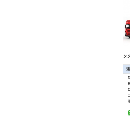
タグ
連
D
E
C