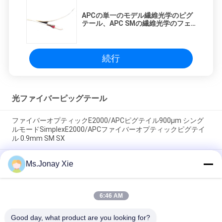
APCの単一のモデル繊維光学のピグ
テール、APC SMの繊維光学のフェ
ルール
続行
光ファイバーピッグテール
ファイバーオプティックE2000/APCピグテイル900μm シング
ルモードSimplexE2000/APCファイバーオプティックピグテイ
ル 0.9mm SM SX
12Fiberリボン繊維のピグテールSC/APCの繊維光学のピグテー
Ms.Jonay Xie
ル12colorsのリボンはキット0.9mmに送風する
平らなリボン繊維のピグテール12Coreのファン・アウト0.9mm
6:46 AM
SM尾12fiber FC/APC繊維のOptucのピグテールIEMの等級B1の
質Leve
Good day, what product are you looking for?