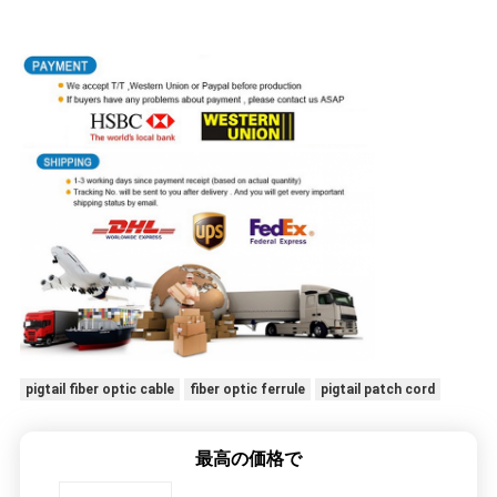
pigtail fiber optic cable
fiber optic ferrule
pigtail patch cord
最高の価格で