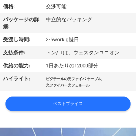
達
価格:
交渉可能
に
パッケージの詳
中立的なパッキング
つ
細:
い
受渡し時間:
3-5workig幾日
て
支払条件:
トン/ Tは、ウェスタンユニオン
供給の能力:
1日あたりの12000部分
工
,
ハイライト:
場
ピグテールの光ファイバ ケーブル
光ファイバー光フェルール
旅
行
ベストプライス
品