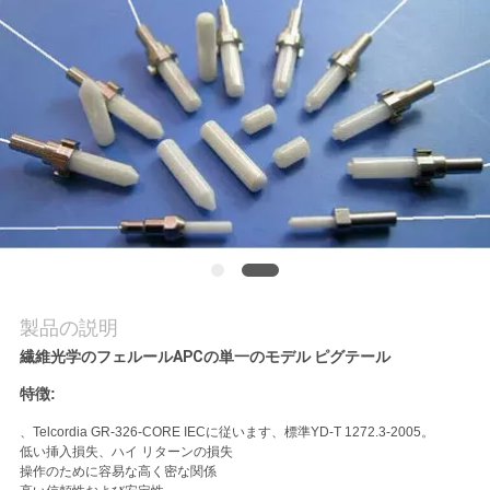
質
管
理
私
達
に
連
製品の説明
絡
繊維光学のフェルールAPCの単一のモデル ピグテール
し
特徴:
な
、Telcordia GR-326-CORE IECに従います、標準YD-T 1272.3-2005。
低い挿入損失、ハイ リターンの損失
操作のために容易な高く密な関係
さ