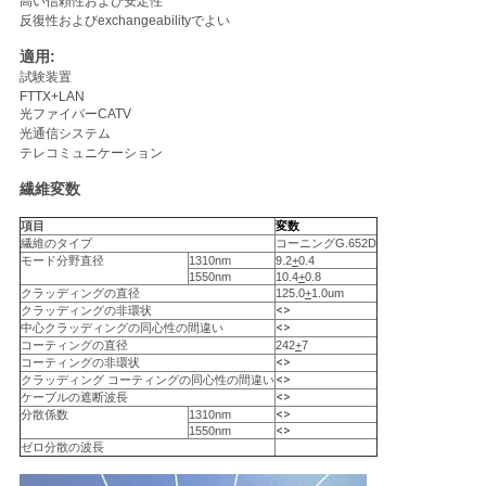
高い信頼性および安定性
反復性およびexchangeabilityでよい
い
適用:
試験装置
FTTX+LAN
ニ
光ファイバーCATV
光通信システム
ュ
テレコミュニケーション
繊維変数
ー
項目
変数
ス
繊維のタイプ
コーニングG.652D
モード分野直径
1310nm
9.2
+
0.4
1550nm
10.4
+
0.8
クラッディングの直径
125.0
+
1.0um
引
<>
クラッディングの非環状
<>
中心クラッディングの同心性の間違い
コーティングの直径
242
+
7
用
<>
コーティングの非環状
<>
クラッディング コーティングの同心性の間違い
を
<>
ケーブルの遮断波長
<>
分散係数
1310nm
<>
1550nm
要
ゼロ分散の波長