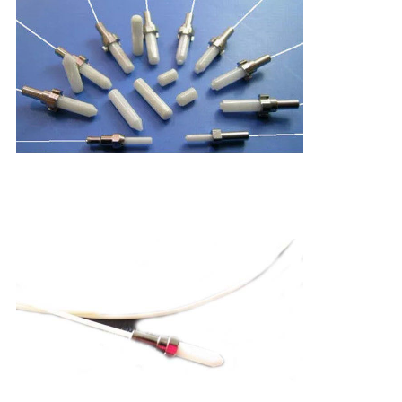
求
し
な
さ
い
地
図
PRIVACY
POLICY