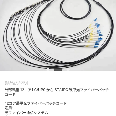
質
管
理
私
達
に
連
絡
製品の説明
外部戦術 12コア LC/UPC から ST/UPC 装甲光ファイバーパッチ
し
コード
な
12コア装甲光ファイバーパッチコード
応用:
さ
光ファイバー通信システム