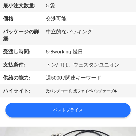
達
最小注文数量:
5 袋
に
価格:
交渉可能
つ
パッケージの詳
中立的なパッキング
い
細:
て
受渡し時間:
5-8working 幾日
支払条件:
トン/ Tは、ウェスタンユニオン
工
供給の能力:
週5000 /関連キーワード
場
,
ハイライト:
旅
光パッチコード
光ファイバパッチケーブル
行
ベストプライス
品