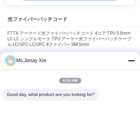
光ファイバーパッチコード
FTTA アーマード光ファイバーパッチコード 4コア TPU 5.0mm
LC-LC シングルモード TPU アーマー光ファイバーパッチケーブ
ル LC/UPC-LC/UPC 4ファイバー SM 5mm
外部8コア装甲光ファイバーパッチコードLCからLC6.0mm 単一
Ms.Jonay Xie
モデル プラスチックドラム 8ファイバー光ファイバージャンパ
ーLC/UPC-LC/UPC プラスチックケーブルロール
6:54 AM
MPO - LC uniboot 8芯 OM3光ファイバーパッチコード MTP - LC
uniboot 8芯 OM3光ファイバー幹線ケーブル
Good day, what product are you looking for?
人気カテゴリ
すべて
光ファイバーパッチ
光学トランシーバー 
コード
モジュール