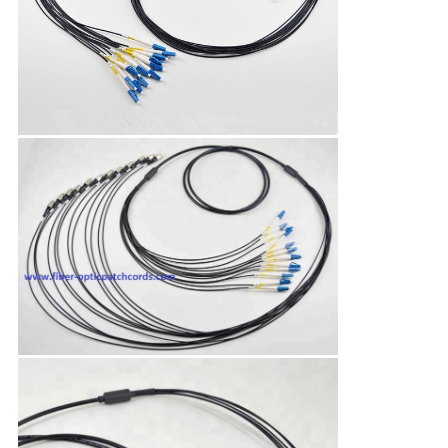
求
し
な
さ
い
地
図
PRIVACY
POLICY