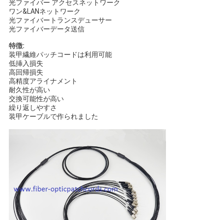
光ファイバー アクセスネットワーク
ワン&LANネットワーク
い
光ファイバートランスデューサー
光ファイバーデータ送信
特徴:
ニ
装甲繊維パッチコードは利用可能
低挿入損失
ュ
高回帰損失
高精度アライナメント
ー
耐久性が高い
交換可能性が高い
ス
繰り返しやすさ
装甲ケーブルで作られました
引
用
を
要