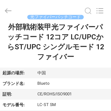
supplier.
Copyright
©
2019
光ファイバーパッチコード
-
2026
Dongguan
外部戦術装甲光ファイバーパ
家
Blueto
Electronics&Communication
Co.,
ッチコード 12コア LC/UPCか
Ltd.
All
プ
Rights
らST/UPC シングルモード 12
Reserved.
ロ
ファイバー
ダ
ク
起源の場所:
中国
ト
Blueto
ブランド名:
CE/ROHS/ISO9001
証明:
私
LC-ST SM
モデル番号: