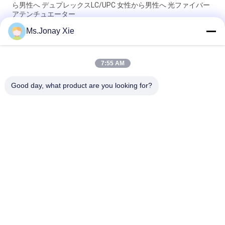
ら男性へ デュプレックスLC/UPC 女性から男性へ 光ファイバー
アテンチュエーター
Ms.Jonay Xie
OAF E-2000/APC 単調調縮器 9/125 E2000 光学調縮器 女性から
男性 SM
7:55 AM
試験装置のための繊維光学LC UPCの減衰器プラスチックLC APC
の減衰器
Good day, what product are you looking for?
人気カテゴリ
すべて
光ファイバーパッチ
光学トランシーバー 
コード
モジュール
光ファイバーピッグ
集積回路
テール
光ファイバアダプタ
光ファイバー減衰器
光ファイバースプリ