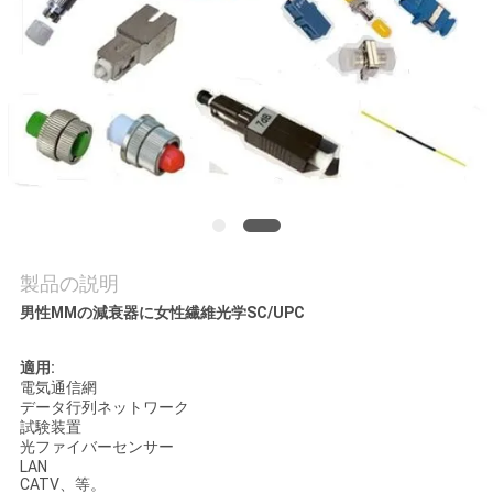
質
管
理
私
達
に
製品の説明
連
男性MMの減衰器に女性繊維光学SC/UPC
絡
適用:
電気通信網
し
データ行列ネットワーク
試験装置
な
光ファイバーセンサー
LAN
さ
CATV、等。