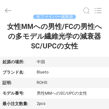
supplier.
Copyright
©
2019
光ファイバー減衰器
-
2026
Dongguan
女性MMへの男性/FCの男性へ
家
Blueto
Electronics&Communication
Co.,
の多モデル繊維光学の減衰器
Ltd.
All
プ
Rights
SC/UPCの女性
Reserved.
ロ
ダ
起源の場所:
中国
ク
Blueto
ブランド名:
ト
ROHS
証明:
モデル番号:
男性MMへのSC/UPCの女性
私
2pcs
最小注文数量: