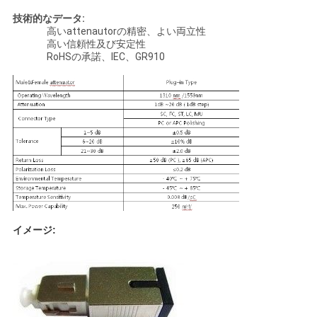
い
技術的なデータ:
高いattenautorの精密、よい両立性
高い信頼性及び安定性
RoHSの承諾、IEC、GR910
ニ
ュ
ー
ス
引
用
イメージ:
を
要