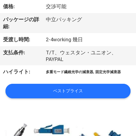
達
価格:
交渉可能
に
パッケージの詳
中立パッキング
つ
細:
い
受渡し時間:
2-4working 幾日
て
支払条件:
T/T、ウェスタン・ユニオン、
PAYPAL
工
,
ハイライト:
多重モード繊維光学の減衰器
固定光学減衰器
場
ベストプライス
旅
行
品