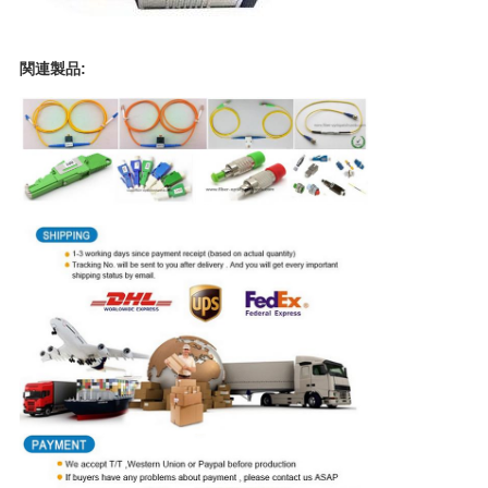
求
し
関連製品:
な
さ
い
地
図
PRIVACY
POLICY