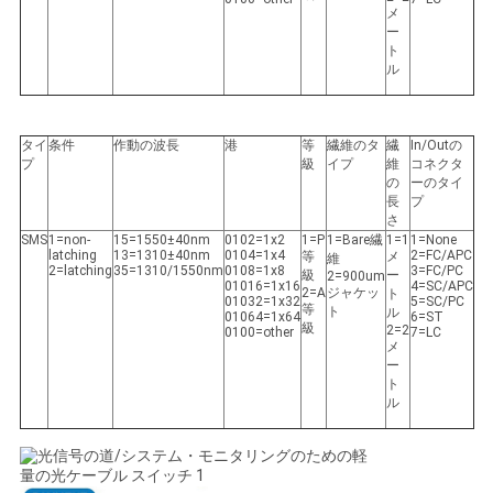
メ
ー
ト
ル
タイ
条件
作動の波長
港
等
繊維のタ
繊
In/Outの
プ
級
イプ
維
コネクタ
の
ーのタイ
長
プ
さ
SMS
1=non-
15=1550±40nm
0102=1x2
1=P
1=Bare繊
1=1
1=None
latching
13=1310±40nm
0104=1x4
2=FC/APC
等
メ
維
2=latching
35=1310/1550nm
0108=1x8
3=FC/PC
級
ー
2=900um
01016=1x16
4=SC/APC
2=A
ジャケッ
ト
01032=1x32
5=SC/PC
等
ト
ル
01064=1x64
6=ST
級
2=2
0100=other
7=LC
メ
ー
ト
ル