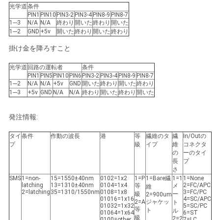
光学道
条件
PIN1
PIN10
PIN3-2
PIN3-4
PIN8-9
PIN8-7
1---3
N/A
N/A
終わり
開いた
終わり
開いた
1---2
GND
+5v
開いた
終わり
開いた
終わり
掛け金を降ろすこと
光学道
回路の運転者
条件
PIN1
PIN5
PIN10
PIN6
PIN3-2
PIN3-4
PIN8-9
PIN8-7
1---2
N/A
N/A
+5v
GND
開いた
終わり
開いた
終わり
1---3
+5v
GND
N/A
N/A
終わり
開いた
終わり
開いた
発注情報:
タイ
条件
作動の波長
港
等
繊維のタ
繊
In/Outの
プ
級
イプ
維
コネクタ
の
ーのタイ
長
プ
さ
SMS
1=non-
15=1550±40nm
0102=1x2
1=P
1=Bare繊
1=1
1=None
latching
13=1310±40nm
0104=1x4
2=FC/APC
等
メ
維
2=latching
35=1310/1550nm
0108=1x8
3=FC/PC
級
ー
2=900um
01016=1x16
4=SC/APC
2=A
ジャケッ
ト
01032=1x32
5=SC/PC
等
ト
ル
01064=1x64
6=ST
級
2=2
0100=other
7=LC