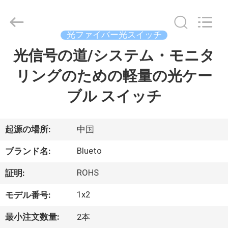
supplier.
Copyright
©
2019
光ファイバー光スイッチ
-
2026
Dongguan
光信号の道/システム・モニタ
家
Blueto
Electronics&Communication
Co.,
リングのための軽量の光ケー
Ltd.
All
プ
Rights
ブル スイッチ
Reserved.
ロ
ダ
起源の場所:
中国
ク
Blueto
ブランド名:
ト
ROHS
証明:
1x2
モデル番号:
私
最小注文数量:
2本