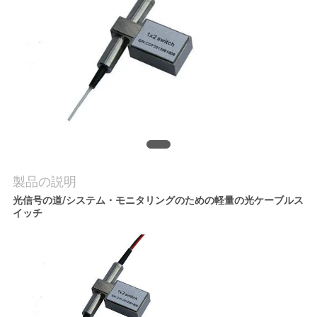
質
管
理
私
達
に
製品の説明
連
光信号の道/システム・モニタリングのための軽量の光ケーブルス
イッチ
絡
し
な
さ