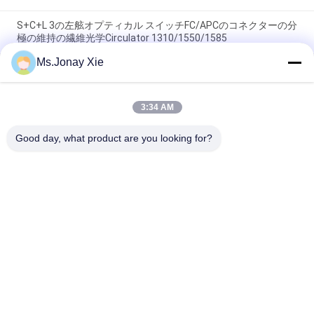
S+C+L 3の左舷オプティカル スイッチFC/APCのコネクターの分
極の維持の繊維光学Circulator 1310/1550/1585
Ms.Jonay Xie
光信号の道/システム・モニタリングのための軽量の光ケーブル
スイッチ
3:34 AM
高いチャネルの分離を用いる機械繊維光学のネットワーク スイ
ッチ2X2の単一モード
Good day, what product are you looking for?
人気カテゴリ
すべて
光ファイバーパッチ
光学トランシーバー 
コード
モジュール
光ファイバーピッグ
集積回路
テール
光ファイバアダプタ
光ファイバー減衰器