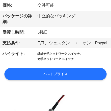
達
価格:
交渉可能
に
パッケージの詳
中立的なパッキング
つ
細:
い
受渡し時間:
5幾日
て
支払条件:
T/T、ウェスタン・ユニオン、Paypal
,
ハイライト:
繊維光学ネットワーク スイッチ
工
光学ネットワーク スイッチ
場
ベストプライス
旅
行
品