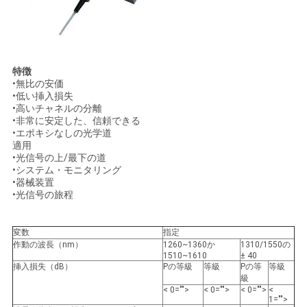
い
ニ
特徴
•無比の安価
ュ
•低い挿入損失
•高いチャネルの分離
ー
•非常に安定した、信頼できる
•エポキシなしの光学道
適用
ス
•光信号の上/最下の道
•システム・モニタリング
•器械装置
•光信号の旅程
引
用
変数
指定
作動の波長（nm）
1260~1360か
1310/1550の
を
1510~1610
± 40
挿入損失（dB）
Pの等級
等級
Pの等
等級
要
級
< 0="">
< 0="">
< 0="">
<
1="">