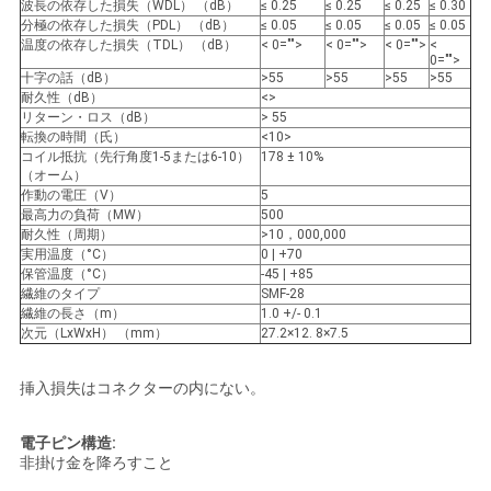
求
波長の依存した損失（WDL） （dB）
≤ 0.25
≤ 0.25
≤ 0.25
≤ 0.30
分極の依存した損失（PDL） （dB）
≤ 0.05
≤ 0.05
≤ 0.05
≤ 0.05
し
温度の依存した損失（TDL） （dB）
< 0="">
< 0="">
< 0="">
<
0="">
十字の話（dB）
>55
>55
>55
>55
な
耐久性（dB）
<>
リターン・ロス（dB）
> 55
さ
転換の時間（氏）
<10>
コイル抵抗（先行角度1-5または6-10）
178 ± 10%
い
（オーム）
作動の電圧（V）
5
最高力の負荷（MW）
500
耐久性（周期）
>10，000,000
地
実用温度（°C）
0 | +70
保管温度（°C）
-45 | +85
図
繊維のタイプ
SMF-28
繊維の長さ（m）
1.0 +/- 0.1
次元（LxWxH） （mm）
27.2×12. 8×7.5
PRIVACY
挿入損失はコネクターの内にない。
POLICY
電子ピン構造:
非掛け金を降ろすこと