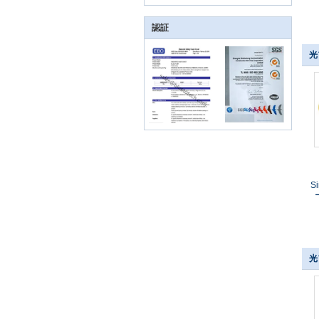
認証
光
S
光