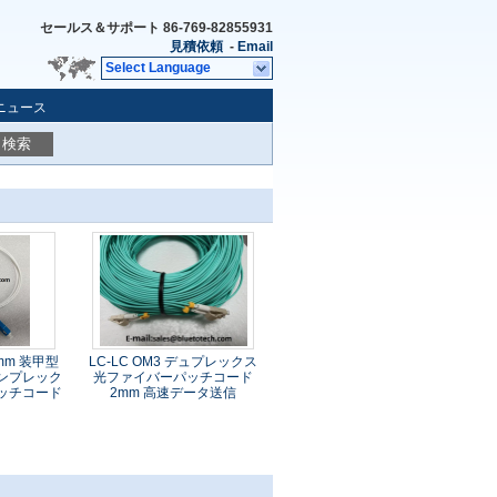
セールス＆サポート
86-769-82855931
見積依頼
-
Email
Select Language
ニュース
検索
mm 装甲型
LC-LC OM3 デュプレックス
ンプレック
光ファイバーパッチコード
ッチコード
2mm 高速データ送信