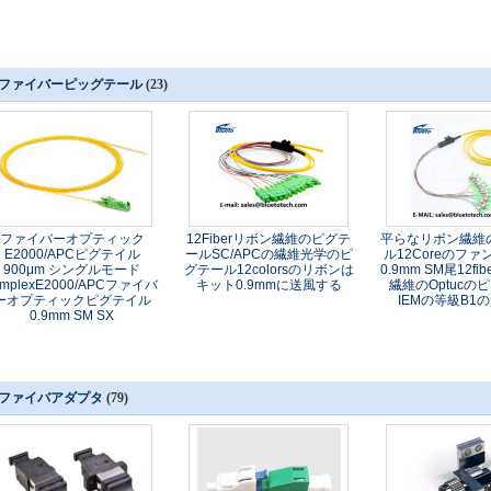
ファイバーピッグテール
(23)
ファイバーオプティック
12Fiberリボン繊維のピグテ
平らなリボン繊維
E2000/APCピグテイル
ールSC/APCの繊維光学のピ
ル12Coreのフ
900μm シングルモード
グテール12colorsのリボンは
0.9mm SM尾12fib
implexE2000/APCファイバ
キット0.9mmに送風する
繊維のOptucの
ーオプティックピグテイル
IEMの等級B1の
0.9mm SM SX
ファイバアダプタ
(79)