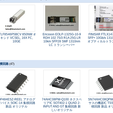
TLF8546P5BCV 850NM オ
Ericsson EOLP-1325G-10-9
FINISAR FTLX1
キシド VCSEL, 16X FC,
RDH 102 75/3 R1A 25G LR
SFP+ 10Gb/s 13
10GE
10km SFP28 SMF 1310nm
オプティカルトラ
LC トランシーバー
積回路
(47)
P484ESZ-REEL アナログ
74AHC08PW-Q100 ネクスペ
SN74AHC08QP
デバイス SOIC-14 集積回路
リアIC SOT402-1 QUAD 2-
サスの機器IC TSS
新品 オリジナル
INPUT AND GT 集積回路 新
積回路 新品 オ
しいオリジナル