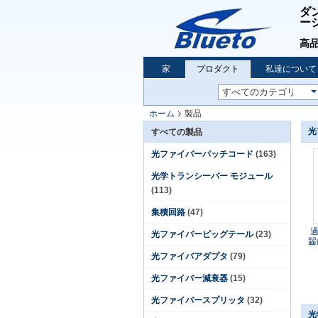
ダ
ー
高品
家
プロダクト
私達について
ホーム
製品
光
すべての製品
光ファイバーパッチコード
(163)
光学トランシーバー モジュール
(113)
集積回路
(47)
過
光ファイバーピッグテール
(23)
齧
光ファイバアダプタ
(79)
光ファイバー減衰器
(15)
光ファイバースプリッタ
(32)
光