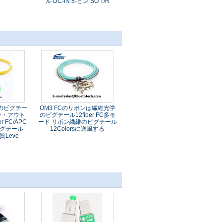
ル DC-IN 8-ピン SO T/R
のピグテー
OM3 FCのリボンは繊維光学
ァン・アウト
のピグテール12fiber FC多モ
er FC/APC
ード リボン繊維のピグテール
ピグテール
12Colorsに送風する
質Leve