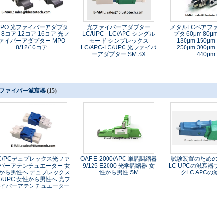
MPO 光ファイバーアダプタ
光ファイバーアダプター
メタルFCベアフ
 8コア 12コア 16コア 光フ
LC/UPC - LC/APC シングル
プタ 60μm 80μm
ァイバーアダプター MPO
モード シンプレックス
130μm 150μm
8/12/16コア
LC/APC-LC/UPC 光ファイバ
250μm 300μm
ーアダプター SM SX
440μm
ファイバー減衰器
(15)
C/PCデュプレックス光ファ
OAF E-2000/APC 単調調縮器
試験装置のため
バーアテンチュエーター 女
9/125 E2000 光学調縮器 女
LC UPCの減衰
から男性へ デュプレックス
性から男性 SM
クLC APC
C/UPC 女性から男性へ 光フ
イバーアテンチュエーター