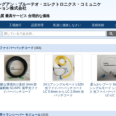
ングアン・ブルーテオ・エレクトロニクス・コミュニケ
ション株式会社
質 最高サービス 合理的な価格
工場旅行
品質管理
私達に連絡しなさい
見積依頼
ファイバーパッチコード
(163)
酷な環境向け直径 3mm 防
24コアシングルモード LSZH
柔らかいブーツ 3
歯動物 SC/APC 装甲光ファ
光ファイバーパッチコード
シングルモード シ
イバーパッチコード
LC 0.9mm から LC 2.0mm 光
ス 光ファイバーパ
パッチコード
LC-LC
学トランシーバー モジュール
(113)