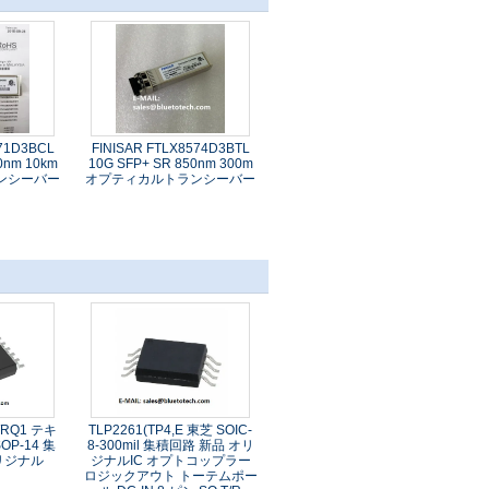
471D3BCL
FINISAR FTLX8574D3BTL
10nm 10km
10G SFP+ SR 850nm 300m
ンシーバー
オプティカルトランシーバー
WRQ1 テキ
TLP2261(TP4,E 東芝 SOIC-
OP-14 集
8-300mil 集積回路 新品 オリ
リジナル
ジナルIC オプトコップラー
ロジックアウト トーテムポー