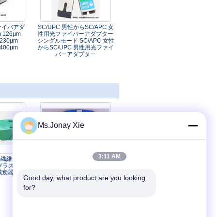
ァイバアダ
SC/UPC 男性からSC/APC 女
 126μm
性用光ファイバーアダプター
 230μm
シングルモード SC/APC 女性
 400μm
からSC/UPC 男性用光ファイ
バーアダプター
Ms.Jonay Xie
3:11 AM
の繊維光学
CATVのテレコミュニケーシ
器プラスチッ
ョンのためのインライン多モ
の減衰器
ードVOA光学減衰器
Good day, what product are you looking 
for?