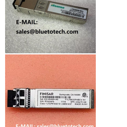
求
し
な
さ
い
地
図
PRIVACY
POLICY