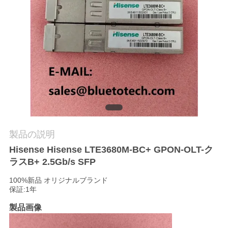
質
管
理
私
達
に
製品の説明
連
Hisense Hisense LTE3680M-BC+ GPON-OLT-ク
絡
ラスB+ 2.5Gb/s SFP
し
100%新品 オリジナルブランド
保証:1年
な
製品画像
さ