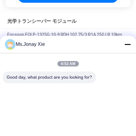
光学トランシーバー モジュール
Ericsson EOLP-1325G-10-9 RDH 102 75/3 R1A 25G LR 10km
SFP28 SMF 1310nm LC トランシーバー
Ms.Jonay Xie
FTLF8546P5BCV 850NM オキシド VCSEL, 16X FC, 10GE
6:52 AM
FINISAR FTLX1471D3BCL SFP+ 10Gb/s 1310nm 10km オプティ
カルトランシーバー
Good day, what product are you looking for?
人気カテゴリ
すべて
光ファイバーパッチ
光学トランシーバー 
コード
モジュール
光ファイバーピッグ
集積回路
テール