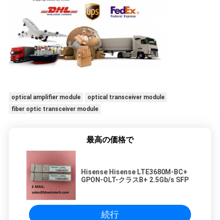
optical amplifier module
optical transceiver module
fiber optic transceiver module
最高の価格で
Hisense Hisense LTE3680M-BC+
GPON-OLT-クラスB+ 2.5Gb/s SFP
続行