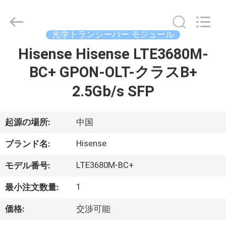
supplier.
Copyright
©
2019
光学トランシーバー モジュール
-
2026
Dongguan
Hisense Hisense LTE3680M-
家
Blueto
Electronics&Communication
Co.,
BC+ GPON-OLT-クラスB+
Ltd.
All
プ
Rights
2.5Gb/s SFP
Reserved.
ロ
起源の場所:
中国
ダ
Hisense
ブランド名:
ク
LTE3680M-BC+
モデル番号:
ト
1
最小注文数量:
私
価格:
交渉可能