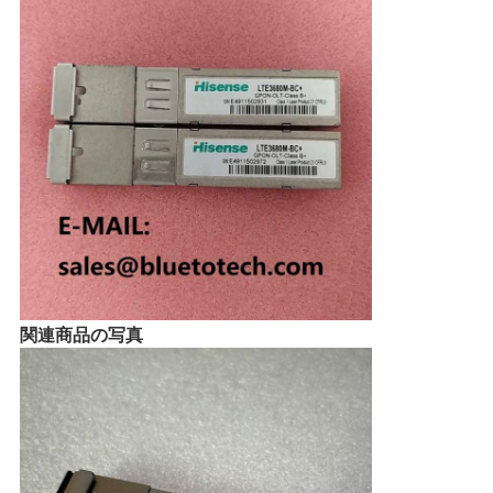
い
ニ
ュ
ー
ス
引
関連商品の写真
用
を
要