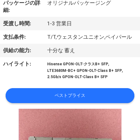
達
パッケージの詳
オリジナルパッケージング
細:
に
つ
受渡し時間:
1-3 営業日
い
支払条件:
T/T,ウェスタンユニオン,ペイパール
て
供給の能力:
十分な 蓄え
,
ハイライト:
Hisense GPON-OLT-クラスB+ SFP
工
,
LTE3680M-BC+ GPON-OLT-Class B+ SFP
2.5Gb/s GPON-OLT-Class B+ SFP
場
旅
ベストプライス
行
品